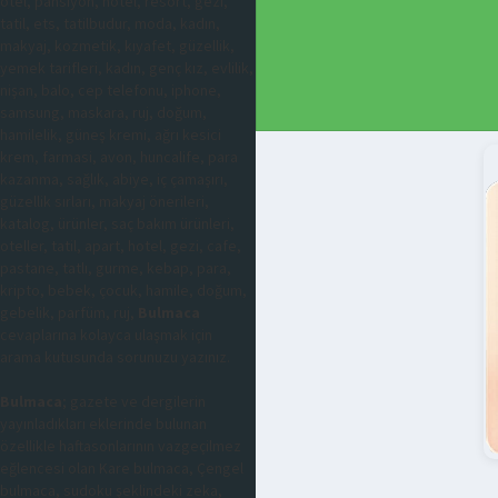
otel, pansiyon, hotel, resort, gezi,
tatil, ets, tatilbudur, moda, kadın,
makyaj, kozmetik, kıyafet, güzellik,
yemek tarifleri, kadın, genç kız, evlilik,
nişan, balo, cep telefonu, iphone,
samsung, maskara, ruj, doğum,
hamilelik, güneş kremi, ağrı kesici
krem, farmasi, avon, huncalife, para
kazanma, sağlık, abiye, iç çamaşırı,
güzellik sırları, makyaj önerileri,
katalog, ürünler, saç bakım ürünleri,
oteller, tatil, apart, hotel, gezi, cafe,
pastane, tatlı, gurme, kebap, para,
kripto, bebek, çocuk, hamile, doğum,
gebelik, parfüm, ruj,
Bulmaca
cevaplarına kolayca ulaşmak için
arama kutusunda sorunuzu yazınız.
Bulmaca
; gazete ve dergilerin
yayınladıkları eklerinde bulunan
özellikle haftasonlarının vazgeçilmez
eğlencesi olan Kare bulmaca, Çengel
bulmaca, sudoku şeklindeki zeka,