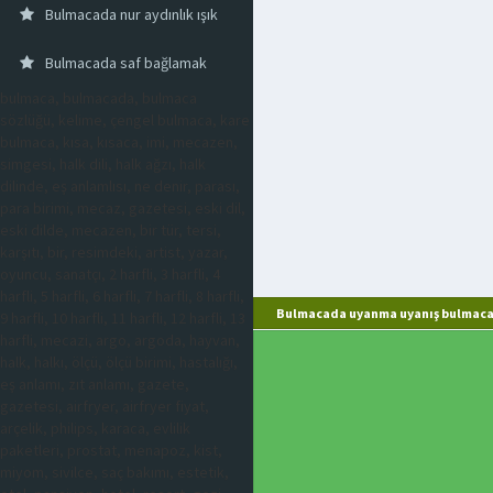
Bulmacada nur aydınlık ışık
Bulmacada saf bağlamak
bulmaca, bulmacada, bulmaca
sözlüğü, kelime, çengel bulmaca, kare
bulmaca, kısa, kısaca, imi, mecazen,
simgesi, halk dili, halk ağzı, halk
dilinde, eş anlamlısı, ne denir, parası,
para birimi, mecaz, gazetesi, eski dil,
eski dilde, mecazen, bir tür, tersi,
karşıtı, bir, resimdeki, artist, yazar,
oyuncu, sanatçı, 2 harfli, 3 harfli, 4
harfli, 5 harfli, 6 harfli, 7 harfli, 8 harfli,
Bulmacada uyanma uyanış bulmaca 
9 harfli, 10 harfli, 11 harfli, 12 harfli, 13
harfli, mecazi, argo, argoda, hayvan,
halk, halkı, ölçü, ölçü birimi, hastalığı,
eş anlamı, zıt anlamı, gazete,
gazetesi, airfryer, airfryer fiyat,
arçelik, philips, karaca, evlilik
paketleri, prostat, menapoz, kist,
miyom, sivilce, saç bakımı, estetik,