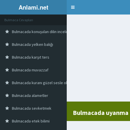
Anlami.net
Bulmaca
Bulmaca Cevapları
Bulmacada konuşulan dilin incelenmesi
Bulmacada yelken balığı
Bulmacada karşıt ters
Bulmacada muvazzaf
Bulmacada kuranı güzel sesle okuma
Bulmacada alametler
Bulmacada sevketmek
Bulmacada uyanma 
Bulmacada etek bilimi