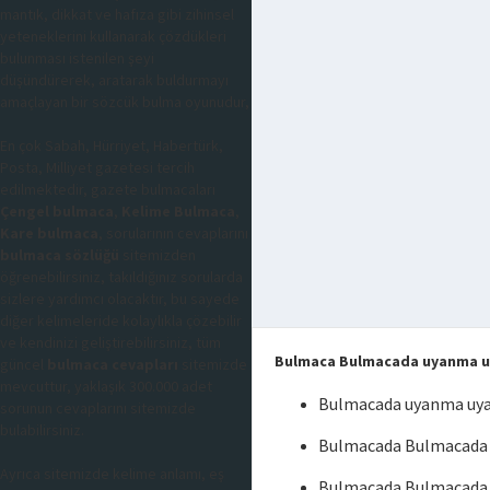
mantık, dikkat ve hafıza gibi zihinsel
yeteneklerini kullanarak çözdükleri
bulunması istenilen şeyi
düşündürerek, aratarak buldurmayı
amaçlayan bir sözcük bulma oyunudur,
En çok Sabah, Hürriyet, Habertürk,
Posta, Milliyet gazetesi tercih
edilmektedir, gazete bulmacaları
Çengel bulmaca
,
Kelime Bulmaca
,
Kare bulmaca
, sorularının cevaplarını
bulmaca sözlüğü
sitemizden
öğrenebilirsiniz, takıldığınız sorularda
sizlere yardımcı olacaktır, bu sayede
diğer kelimeleride kolaylıkla çözebilir
ve kendinizi geliştirebilirsiniz, tüm
Bulmaca Bulmacada uyanma u
güncel
bulmaca cevapları
sitemizde
mevcuttur, yaklaşık 300.000 adet
Bulmacada uyanma uya
sorunun cevaplarını sitemizde
bulabilirsiniz.
Bulmacada Bulmacada 
Ayrıca sitemizde kelime anlamı, eş
Bulmacada Bulmacada 