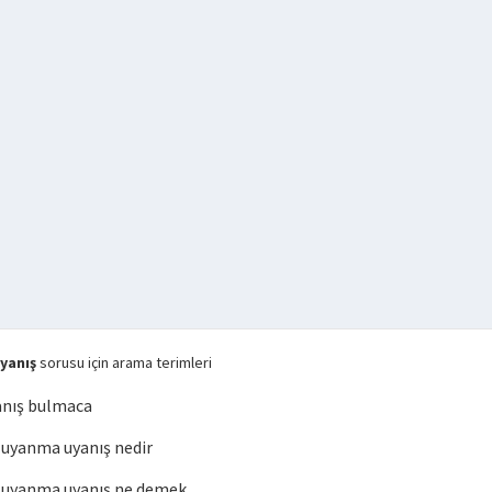
yanış
sorusu için arama terimleri
nış bulmaca
uyanma uyanış nedir
uyanma uyanış ne demek