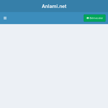
Anlami.net
Bulmaca
Bilmeceler
an Yumuşak Kalın Kışlık Kumaş
e İçin Takılan Pileli Şerit