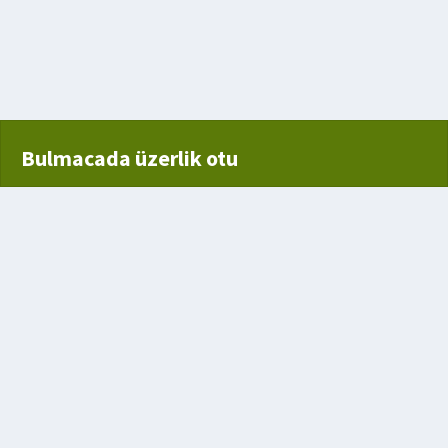
ve sert üst kanadı
Bulmacada üzerlik otu