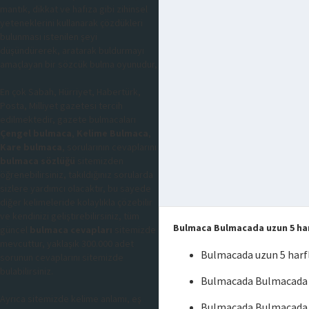
mantık, dikkat ve hafıza gibi zihinsel
yeteneklerini kullanarak çözdükleri
bulunması istenilen şeyi
düşündürerek, aratarak buldurmayı
amaçlayan bir sözcük bulma oyunudur,
En çok Sabah, Hürriyet, Habertürk,
Posta, Milliyet gazetesi tercih
edilmektedir, gazete bulmacaları
Çengel bulmaca
,
Kelime Bulmaca
,
Kare bulmaca
, sorularının cevaplarını
bulmaca sözlüğü
sitemizden
öğrenebilirsiniz, takıldığınız sorularda
sizlere yardımcı olacaktır, bu sayede
diğer kelimeleride kolaylıkla çözebilir
ve kendinizi geliştirebilirsiniz, tüm
Bulmaca Bulmacada uzun 5 har
güncel
bulmaca cevapları
sitemizde
mevcuttur, yaklaşık 300.000 adet
Bulmacada uzun 5 harf
sorunun cevaplarını sitemizde
bulabilirsiniz.
Bulmacada Bulmacada u
Ayrıca sitemizde kelime anlamı, eş
Bulmacada Bulmacada u