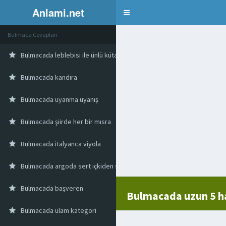
Anlami.net
Bulmaca
Bulmaca Cevapları
Bulmacada leblebisi ile ünlü kütahya ilçesi
Bulmacada kandira
Bulmacada uyanma uyanış
Bulmacada şiirde her bir mısra
Bulmacada italyanca viyola
Bulmacada argoda sert içkiden sonra içilen hafif içki
Bulmacada başveren
Bulmacada uzun 5 ha
Bulmacada ulam kategori