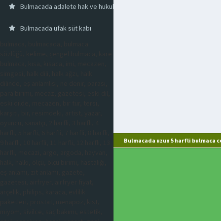
Bulmacada adalete hak ve hukuka uygun
Bulmacada ufak süt kabı
bulmaca, bulmacada, bulmaca
sözlüğü, kelime, çengel bulmaca, kare
bulmaca, kısa, kısaca, imi, mecazen,
simgesi, halk dili, halk ağzı, halk
dilinde, eş anlamlısı, ne denir, parası,
para birimi, mecaz, gazetesi, eski dil,
eski dilde, mecazen, bir tür, tersi,
karşıtı, bir, resimdeki, artist, yazar,
oyuncu, sanatçı, 2 harfli, 3 harfli, 4
harfli, 5 harfli, 6 harfli, 7 harfli, 8 harfli,
Bulmacada uzun 5 harfli bulmaca c
9 harfli, 10 harfli, 11 harfli, 12 harfli, 13
harfli, mecazi, argo, argoda, hayvan,
halk, halkı, ölçü, ölçü birimi, hastalığı,
eş anlamı, zıt anlamı, gazete,
gazetesi, airfryer, airfryer fiyat,
arçelik, philips, karaca, evlilik
paketleri, prostat, menapoz, kist,
miyom, sivilce, saç bakımı, estetik,