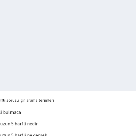
fli
sorusu için arama terimleri
li bulmaca
zun 5 harfli nedir
zun 5 harfli ne demek