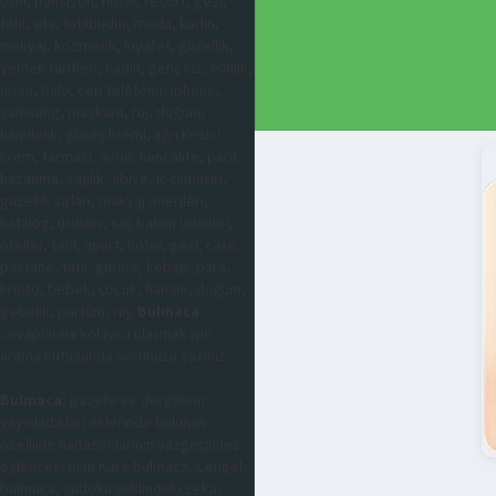
otel, pansiyon, hotel, resort, gezi,
tatil, ets, tatilbudur, moda, kadın,
makyaj, kozmetik, kıyafet, güzellik,
yemek tarifleri, kadın, genç kız, evlilik,
nişan, balo, cep telefonu, iphone,
samsung, maskara, ruj, doğum,
hamilelik, güneş kremi, ağrı kesici
krem, farmasi, avon, huncalife, para
kazanma, sağlık, abiye, iç çamaşırı,
güzellik sırları, makyaj önerileri,
katalog, ürünler, saç bakım ürünleri,
oteller, tatil, apart, hotel, gezi, cafe,
pastane, tatlı, gurme, kebap, para,
kripto, bebek, çocuk, hamile, doğum,
gebelik, parfüm, ruj,
Bulmaca
cevaplarına kolayca ulaşmak için
arama kutusunda sorunuzu yazınız.
Bulmaca
; gazete ve dergilerin
yayınladıkları eklerinde bulunan
özellikle haftasonlarının vazgeçilmez
eğlencesi olan Kare bulmaca, Çengel
bulmaca, sudoku şeklindeki zeka,