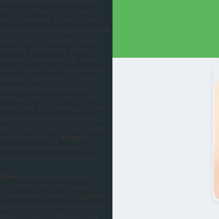
otel, pansiyon, hotel, resort, gezi,
tatil, ets, tatilbudur, moda, kadın,
makyaj, kozmetik, kıyafet, güzellik,
yemek tarifleri, kadın, genç kız, evlilik,
nişan, balo, cep telefonu, iphone,
samsung, maskara, ruj, doğum,
hamilelik, güneş kremi, ağrı kesici
krem, farmasi, avon, huncalife, para
kazanma, sağlık, abiye, iç çamaşırı,
güzellik sırları, makyaj önerileri,
katalog, ürünler, saç bakım ürünleri,
oteller, tatil, apart, hotel, gezi, cafe,
pastane, tatlı, gurme, kebap, para,
kripto, bebek, çocuk, hamile, doğum,
gebelik, parfüm, ruj,
Bulmaca
cevaplarına kolayca ulaşmak için
arama kutusunda sorunuzu yazınız.
Bulmaca
; gazete ve dergilerin
yayınladıkları eklerinde bulunan
özellikle haftasonlarının vazgeçilmez
eğlencesi olan Kare bulmaca, Çengel
bulmaca, sudoku şeklindeki zeka,