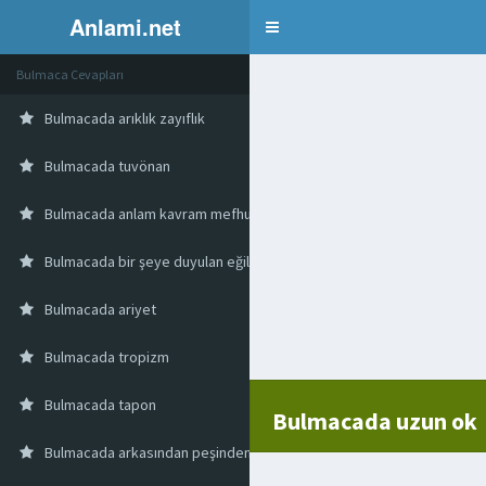
Anlami.net
Bulmaca
Bulmaca Cevapları
Bulmacada arıklık zayıflık
Bulmacada tuvönan
Bulmacada anlam kavram mefhum
Bulmacada bir şeye duyulan eğilim arzu
Bulmacada ariyet
Bulmacada tropizm
Bulmacada tapon
Bulmacada uzun ok
Bulmacada arkasından peşinden