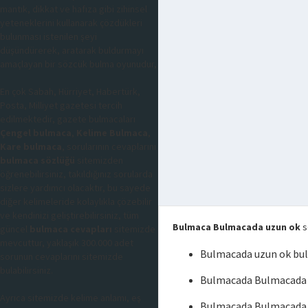
mantık, dikkat ve hafıza gibi zihinsel
yeteneklerini kullanarak çözdükleri
bulunması istenilen şeyi
düşündürerek, aratarak buldurmayı
amaçlayan bir sözcük bulma oyunudur,
En çok Sabah, Hürriyet, Habertürk,
Posta, Milliyet gazetesi tercih
edilmektedir, gazete bulmacaları
Çengel bulmaca
,
Kelime Bulmaca
,
Kare bulmaca
, sorularının cevaplarını
bulmaca sözlüğü
sitemizden
öğrenebilirsiniz, takıldığınız sorularda
sizlere yardımcı olacaktır, bu sayede
diğer kelimeleride kolaylıkla çözebilir
ve kendinizi geliştirebilirsiniz, tüm
Bulmaca Bulmacada uzun ok
s
güncel
bulmaca cevapları
sitemizde
mevcuttur, yaklaşık 300.000 adet
Bulmacada uzun ok bu
sorunun cevaplarını sitemizde
bulabilirsiniz.
Bulmacada Bulmacada 
Ayrıca sitemizde kelime anlamı, eş
Bulmacada Bulmacada 