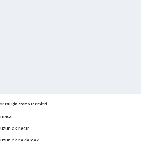
orusu için arama terimleri
lmaca
uzun ok nedir
uzun ok ne demek