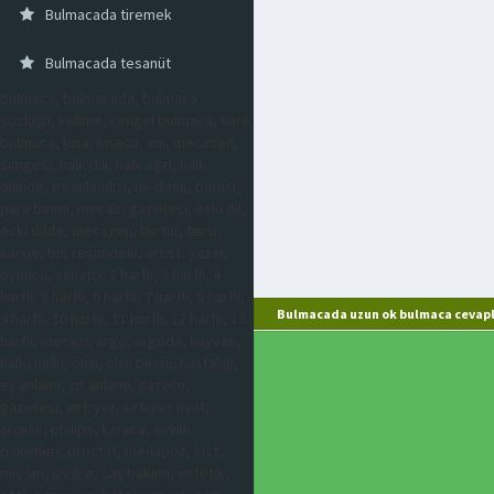
Bulmacada tiremek
Bulmacada tesanüt
bulmaca, bulmacada, bulmaca
sözlüğü, kelime, çengel bulmaca, kare
bulmaca, kısa, kısaca, imi, mecazen,
simgesi, halk dili, halk ağzı, halk
dilinde, eş anlamlısı, ne denir, parası,
para birimi, mecaz, gazetesi, eski dil,
eski dilde, mecazen, bir tür, tersi,
karşıtı, bir, resimdeki, artist, yazar,
oyuncu, sanatçı, 2 harfli, 3 harfli, 4
harfli, 5 harfli, 6 harfli, 7 harfli, 8 harfli,
Bulmacada uzun ok bulmaca cevapl
9 harfli, 10 harfli, 11 harfli, 12 harfli, 13
harfli, mecazi, argo, argoda, hayvan,
halk, halkı, ölçü, ölçü birimi, hastalığı,
eş anlamı, zıt anlamı, gazete,
gazetesi, airfryer, airfryer fiyat,
arçelik, philips, karaca, evlilik
paketleri, prostat, menapoz, kist,
miyom, sivilce, saç bakımı, estetik,