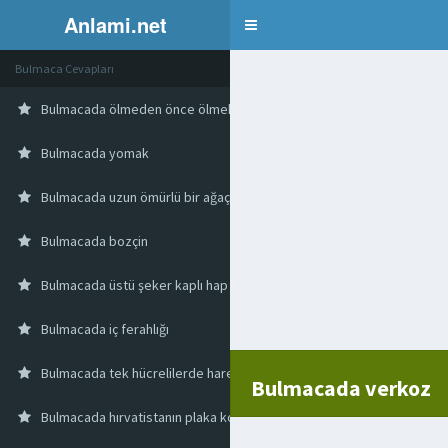
Anlami.net
Bulmaca
Bulmaca Cevapları
Bulmacada ölmeden önce ölmek
Bulmacada yomak
Bulmacada uzun ömürlü bir ağaç
Bulmacada bozçin
Bulmacada üstü şeker kaplı hap
Bulmacada iç ferahlığı
Bulmacada tek hücrelilerde hareket organı
Bulmacada verkoz
Bulmacada hırvatistanın plaka kodu