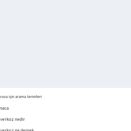
rusu için arama terimleri
maca
verkoz nedir
verkoz ne demek