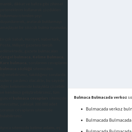
mantık, dikkat ve hafıza gibi zihinsel
yeteneklerini kullanarak çözdükleri
bulunması istenilen şeyi
düşündürerek, aratarak buldurmayı
amaçlayan bir sözcük bulma oyunudur,
En çok Sabah, Hürriyet, Habertürk,
Posta, Milliyet gazetesi tercih
edilmektedir, gazete bulmacaları
Çengel bulmaca
,
Kelime Bulmaca
,
Kare bulmaca
, sorularının cevaplarını
bulmaca sözlüğü
sitemizden
öğrenebilirsiniz, takıldığınız sorularda
sizlere yardımcı olacaktır, bu sayede
diğer kelimeleride kolaylıkla çözebilir
ve kendinizi geliştirebilirsiniz, tüm
Bulmaca Bulmacada verkoz
so
güncel
bulmaca cevapları
sitemizde
mevcuttur, yaklaşık 300.000 adet
Bulmacada verkoz bul
sorunun cevaplarını sitemizde
bulabilirsiniz.
Bulmacada Bulmacada 
Ayrıca sitemizde kelime anlamı, eş
Bulmacada Bulmacada 