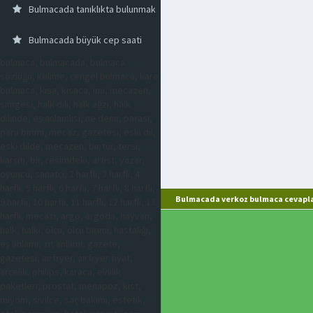
Bulmacada tanıklıkta bulunmak
Bulmacada büyük cep saati
bulmaca, bulmacada, bulmaca
sözlüğü, kelime, çengel bulmaca, kare
bulmaca, kısa, kısaca, imi, mecazen,
simgesi, halk dili, halk ağzı, halk
dilinde, eş anlamlısı, ne denir, parası,
para birimi, mecaz, gazetesi, eski dil,
eski dilde, mecazen, bir tür, tersi,
karşıtı, bir, resimdeki, artist, yazar,
oyuncu, sanatçı, 2 harfli, 3 harfli, 4
harfli, 5 harfli, 6 harfli, 7 harfli, 8 harfli,
Bulmacada verkoz bulmaca cevapla
9 harfli, 10 harfli, 11 harfli, 12 harfli, 13
harfli, mecazi, argo, argoda, hayvan,
halk, halkı, ölçü, ölçü birimi, hastalığı,
eş anlamı, zıt anlamı, gazete,
gazetesi, airfryer, airfryer fiyat,
arçelik, philips, karaca, evlilik
paketleri, prostat, menapoz, kist,
miyom, sivilce, saç bakımı, estetik,