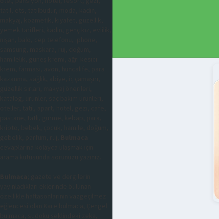
otel, pansiyon, hotel, resort, gezi,
tatil, ets, tatilbudur, moda, kadın,
makyaj, kozmetik, kıyafet, güzellik,
yemek tarifleri, kadın, genç kız, evlilik,
nişan, balo, cep telefonu, iphone,
samsung, maskara, ruj, doğum,
hamilelik, güneş kremi, ağrı kesici
krem, farmasi, avon, huncalife, para
kazanma, sağlık, abiye, iç çamaşırı,
güzellik sırları, makyaj önerileri,
katalog, ürünler, saç bakım ürünleri,
oteller, tatil, apart, hotel, gezi, cafe,
pastane, tatlı, gurme, kebap, para,
kripto, bebek, çocuk, hamile, doğum,
gebelik, parfüm, ruj,
Bulmaca
cevaplarına kolayca ulaşmak için
arama kutusunda sorunuzu yazınız.
Bulmaca
; gazete ve dergilerin
yayınladıkları eklerinde bulunan
özellikle haftasonlarının vazgeçilmez
eğlencesi olan Kare bulmaca, Çengel
bulmaca, sudoku şeklindeki zeka,