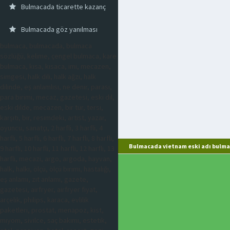
Bulmacada ticarette kazanç
Bulmacada göz yanılması
bulmaca, bulmacada, bulmaca
sözlüğü, kelime, çengel bulmaca, kare
bulmaca, kısa, kısaca, imi, mecazen,
simgesi, halk dili, halk ağzı, halk
dilinde, eş anlamlısı, ne denir, parası,
para birimi, mecaz, gazetesi, eski dil,
eski dilde, mecazen, bir tür, tersi,
karşıtı, bir, resimdeki, artist, yazar,
oyuncu, sanatçı, 2 harfli, 3 harfli, 4
harfli, 5 harfli, 6 harfli, 7 harfli, 8 harfli,
Bulmacada vietnam eski adı bulma
9 harfli, 10 harfli, 11 harfli, 12 harfli, 13
harfli, mecazi, argo, argoda, hayvan,
halk, halkı, ölçü, ölçü birimi, hastalığı,
eş anlamı, zıt anlamı, gazete,
gazetesi, airfryer, airfryer fiyat,
arçelik, philips, karaca, evlilik
paketleri, prostat, menapoz, kist,
miyom, sivilce, saç bakımı, estetik,