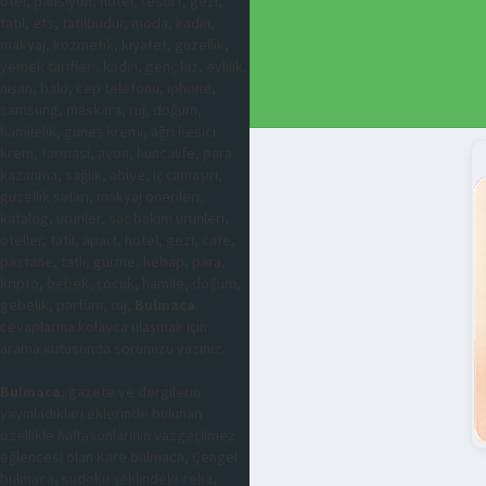
otel, pansiyon, hotel, resort, gezi,
tatil, ets, tatilbudur, moda, kadın,
makyaj, kozmetik, kıyafet, güzellik,
yemek tarifleri, kadın, genç kız, evlilik,
nişan, balo, cep telefonu, iphone,
samsung, maskara, ruj, doğum,
hamilelik, güneş kremi, ağrı kesici
krem, farmasi, avon, huncalife, para
kazanma, sağlık, abiye, iç çamaşırı,
güzellik sırları, makyaj önerileri,
katalog, ürünler, saç bakım ürünleri,
oteller, tatil, apart, hotel, gezi, cafe,
pastane, tatlı, gurme, kebap, para,
kripto, bebek, çocuk, hamile, doğum,
gebelik, parfüm, ruj,
Bulmaca
cevaplarına kolayca ulaşmak için
arama kutusunda sorunuzu yazınız.
Bulmaca
; gazete ve dergilerin
yayınladıkları eklerinde bulunan
özellikle haftasonlarının vazgeçilmez
eğlencesi olan Kare bulmaca, Çengel
bulmaca, sudoku şeklindeki zeka,