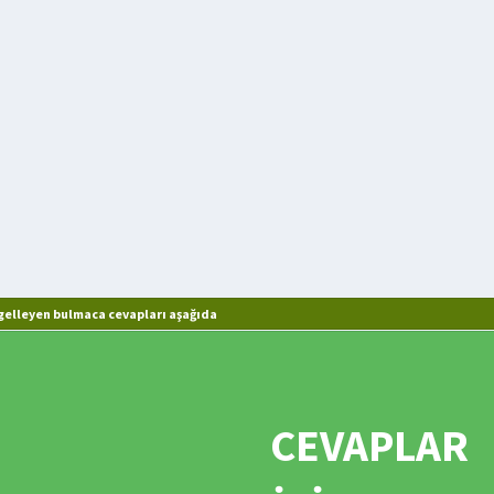
elleyen bulmaca cevapları aşağıda
CEVAPLAR