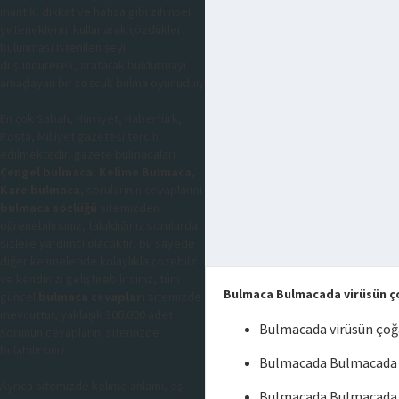
mantık, dikkat ve hafıza gibi zihinsel
yeteneklerini kullanarak çözdükleri
bulunması istenilen şeyi
düşündürerek, aratarak buldurmayı
amaçlayan bir sözcük bulma oyunudur,
En çok Sabah, Hürriyet, Habertürk,
Posta, Milliyet gazetesi tercih
edilmektedir, gazete bulmacaları
Çengel bulmaca
,
Kelime Bulmaca
,
Kare bulmaca
, sorularının cevaplarını
bulmaca sözlüğü
sitemizden
öğrenebilirsiniz, takıldığınız sorularda
sizlere yardımcı olacaktır, bu sayede
diğer kelimeleride kolaylıkla çözebilir
ve kendinizi geliştirebilirsiniz, tüm
Bulmaca Bulmacada virüsün ç
güncel
bulmaca cevapları
sitemizde
mevcuttur, yaklaşık 300.000 adet
Bulmacada virüsün çoğ
sorunun cevaplarını sitemizde
bulabilirsiniz.
Bulmacada Bulmacada v
Ayrıca sitemizde kelime anlamı, eş
Bulmacada Bulmacada 