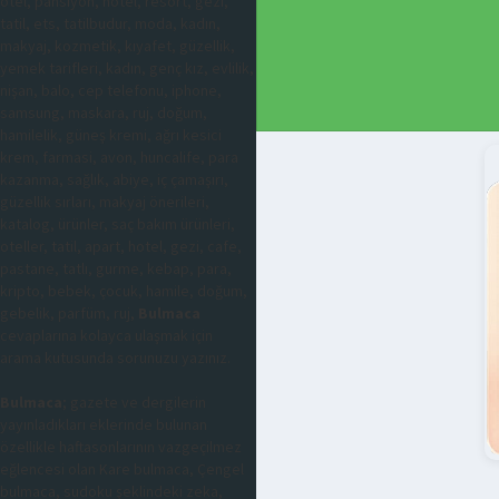
otel, pansiyon, hotel, resort, gezi,
tatil, ets, tatilbudur, moda, kadın,
makyaj, kozmetik, kıyafet, güzellik,
yemek tarifleri, kadın, genç kız, evlilik,
nişan, balo, cep telefonu, iphone,
samsung, maskara, ruj, doğum,
hamilelik, güneş kremi, ağrı kesici
krem, farmasi, avon, huncalife, para
kazanma, sağlık, abiye, iç çamaşırı,
güzellik sırları, makyaj önerileri,
katalog, ürünler, saç bakım ürünleri,
oteller, tatil, apart, hotel, gezi, cafe,
pastane, tatlı, gurme, kebap, para,
kripto, bebek, çocuk, hamile, doğum,
gebelik, parfüm, ruj,
Bulmaca
cevaplarına kolayca ulaşmak için
arama kutusunda sorunuzu yazınız.
Bulmaca
; gazete ve dergilerin
yayınladıkları eklerinde bulunan
özellikle haftasonlarının vazgeçilmez
eğlencesi olan Kare bulmaca, Çengel
bulmaca, sudoku şeklindeki zeka,