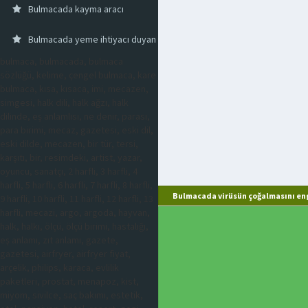
Bulmacada kayma aracı
Bulmacada yeme ihtiyacı duyan
bulmaca, bulmacada, bulmaca
sözlüğü, kelime, çengel bulmaca, kare
bulmaca, kısa, kısaca, imi, mecazen,
simgesi, halk dili, halk ağzı, halk
dilinde, eş anlamlısı, ne denir, parası,
para birimi, mecaz, gazetesi, eski dil,
eski dilde, mecazen, bir tür, tersi,
karşıtı, bir, resimdeki, artist, yazar,
oyuncu, sanatçı, 2 harfli, 3 harfli, 4
harfli, 5 harfli, 6 harfli, 7 harfli, 8 harfli,
Bulmacada virüsün çoğalmasını eng
9 harfli, 10 harfli, 11 harfli, 12 harfli, 13
harfli, mecazi, argo, argoda, hayvan,
halk, halkı, ölçü, ölçü birimi, hastalığı,
eş anlamı, zıt anlamı, gazete,
gazetesi, airfryer, airfryer fiyat,
arçelik, philips, karaca, evlilik
paketleri, prostat, menapoz, kist,
miyom, sivilce, saç bakımı, estetik,