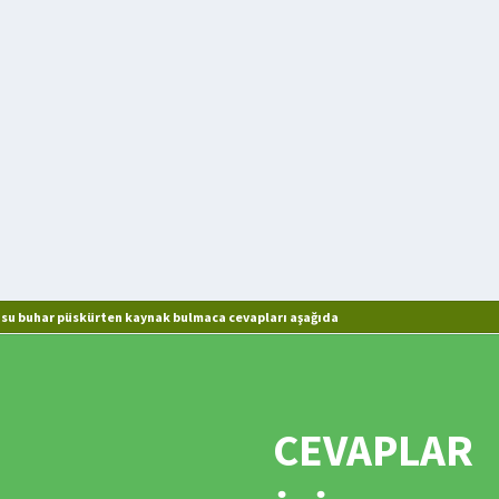
su buhar püskürten kaynak bulmaca cevapları aşağıda
CEVAPLAR