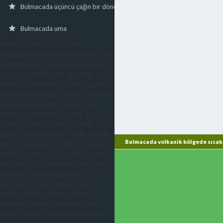
Bulmacada üçüncü çağın bir dönemi
Bulmacada uma
bulmaca, bulmacada, bulmaca
sözlüğü, kelime, çengel bulmaca, kare
bulmaca, kısa, kısaca, imi, mecazen,
simgesi, halk dili, halk ağzı, halk
dilinde, eş anlamlısı, ne denir, parası,
para birimi, mecaz, gazetesi, eski dil,
eski dilde, mecazen, bir tür, tersi,
karşıtı, bir, resimdeki, artist, yazar,
oyuncu, sanatçı, 2 harfli, 3 harfli, 4
harfli, 5 harfli, 6 harfli, 7 harfli, 8 harfli,
Bulmacada volkanik bölgede sıcak 
9 harfli, 10 harfli, 11 harfli, 12 harfli, 13
harfli, mecazi, argo, argoda, hayvan,
halk, halkı, ölçü, ölçü birimi, hastalığı,
eş anlamı, zıt anlamı, gazete,
gazetesi, airfryer, airfryer fiyat,
arçelik, philips, karaca, evlilik
paketleri, prostat, menapoz, kist,
miyom, sivilce, saç bakımı, estetik,