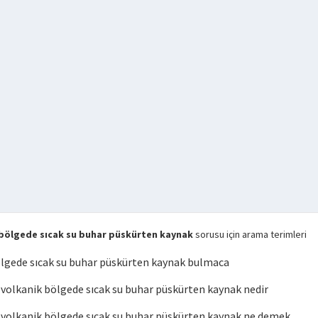
bölgede sıcak su buhar püskürten kaynak
sorusu için arama terimleri
lgede sıcak su buhar püskürten kaynak bulmaca
olkanik bölgede sıcak su buhar püskürten kaynak nedir
olkanik bölgede sıcak su buhar püskürten kaynak ne demek