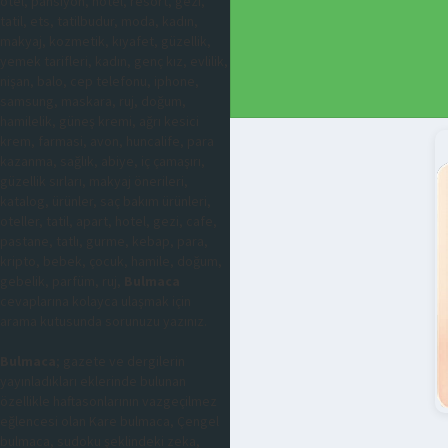
otel, pansiyon, hotel, resort, gezi,
tatil, ets, tatilbudur, moda, kadın,
makyaj, kozmetik, kıyafet, güzellik,
yemek tarifleri, kadın, genç kız, evlilik,
nişan, balo, cep telefonu, iphone,
samsung, maskara, ruj, doğum,
hamilelik, güneş kremi, ağrı kesici
krem, farmasi, avon, huncalife, para
kazanma, sağlık, abiye, iç çamaşırı,
güzellik sırları, makyaj önerileri,
katalog, ürünler, saç bakım ürünleri,
oteller, tatil, apart, hotel, gezi, cafe,
pastane, tatlı, gurme, kebap, para,
kripto, bebek, çocuk, hamile, doğum,
gebelik, parfüm, ruj,
Bulmaca
cevaplarına kolayca ulaşmak için
arama kutusunda sorunuzu yazınız.
Bulmaca
; gazete ve dergilerin
yayınladıkları eklerinde bulunan
özellikle haftasonlarının vazgeçilmez
eğlencesi olan Kare bulmaca, Çengel
bulmaca, sudoku şeklindeki zeka,