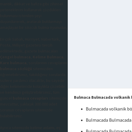
mantık, dikkat ve hafıza gibi zihinsel
yeteneklerini kullanarak çözdükleri
bulunması istenilen şeyi
düşündürerek, aratarak buldurmayı
amaçlayan bir sözcük bulma oyunudur,
En çok Sabah, Hürriyet, Habertürk,
Posta, Milliyet gazetesi tercih
edilmektedir, gazete bulmacaları
Çengel bulmaca
,
Kelime Bulmaca
,
Kare bulmaca
, sorularının cevaplarını
bulmaca sözlüğü
sitemizden
öğrenebilirsiniz, takıldığınız sorularda
sizlere yardımcı olacaktır, bu sayede
diğer kelimeleride kolaylıkla çözebilir
ve kendinizi geliştirebilirsiniz, tüm
Bulmaca Bulmacada volkanik 
güncel
bulmaca cevapları
sitemizde
mevcuttur, yaklaşık 300.000 adet
Bulmacada volkanik bö
sorunun cevaplarını sitemizde
bulabilirsiniz.
Bulmacada Bulmacada v
Ayrıca sitemizde kelime anlamı, eş
Bulmacada Bulmacada v