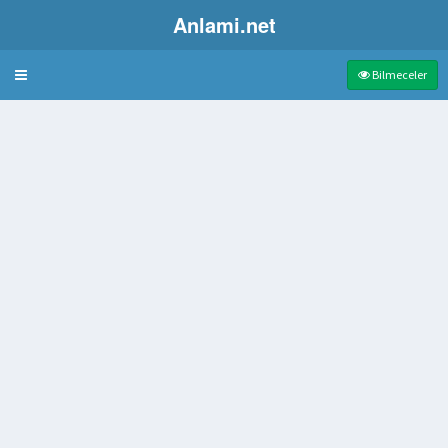
Anlami.net
Bulmaca
Bilmeceler
n yiyecek
ilen hayvan
en bir çalı