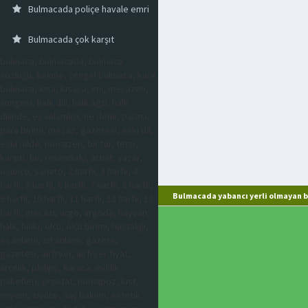
Bulmacada poliçe havale emri
Bulmacada çok karşıt
bulmaca, bulmacada, bulmaca
sözlüğü, kelime, çengel bulmaca, kare
bulmaca, kısa, kısaca, imi, mecazen,
simgesi, halk dili, halk ağzı, halk
dilinde, eş anlamlısı, ne denir, parası,
para birimi, mecaz, gazetesi, eski dil,
eski dilde, mecazen, bir tür, tersi,
karşıtı, bir, resimdeki, artist, yazar,
oyuncu, sanatçı, 2 harfli, 3 harfli, 4
harfli, 5 harfli, 6 harfli, 7 harfli, 8 harfli,
Bulmacada yabancı yerli olmayan b
9 harfli, 10 harfli, 11 harfli, 12 harfli, 13
harfli, mecazi, argo, argoda, hayvan,
halk, halkı, ölçü, ölçü birimi, hastalığı,
eş anlamı, zıt anlamı, gazete,
gazetesi, airfryer, airfryer fiyat,
arçelik, philips, karaca, evlilik
paketleri, prostat, menapoz, kist,
miyom, sivilce, saç bakımı, estetik,