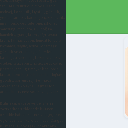
otel, pansiyon, hotel, resort, gezi,
tatil, ets, tatilbudur, moda, kadın,
makyaj, kozmetik, kıyafet, güzellik,
yemek tarifleri, kadın, genç kız, evlilik,
nişan, balo, cep telefonu, iphone,
samsung, maskara, ruj, doğum,
hamilelik, güneş kremi, ağrı kesici
krem, farmasi, avon, huncalife, para
kazanma, sağlık, abiye, iç çamaşırı,
güzellik sırları, makyaj önerileri,
katalog, ürünler, saç bakım ürünleri,
oteller, tatil, apart, hotel, gezi, cafe,
pastane, tatlı, gurme, kebap, para,
kripto, bebek, çocuk, hamile, doğum,
gebelik, parfüm, ruj,
Bulmaca
cevaplarına kolayca ulaşmak için
arama kutusunda sorunuzu yazınız.
Bulmaca
; gazete ve dergilerin
yayınladıkları eklerinde bulunan
özellikle haftasonlarının vazgeçilmez
eğlencesi olan Kare bulmaca, Çengel
bulmaca, sudoku şeklindeki zeka,