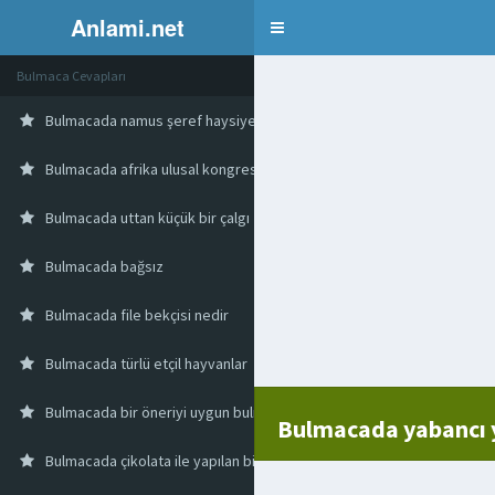
Anlami.net
Bulmaca
Bulmaca Cevapları
Bulmacada namus şeref haysiyet
Bulmacada afrika ulusal kongresi kısaltma
Bulmacada uttan küçük bir çalgı
Bulmacada bağsız
Bulmacada file bekçisi nedir
Bulmacada türlü etçil hayvanlar
Bulmacada bir öneriyi uygun bulma onaylama
Bulmacada yabancı 
Bulmacada çikolata ile yapılan bir tatlı