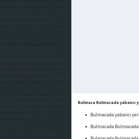
mantık, dikkat ve hafıza gibi zihinsel
yeteneklerini kullanarak çözdükleri
bulunması istenilen şeyi
düşündürerek, aratarak buldurmayı
amaçlayan bir sözcük bulma oyunudur,
En çok Sabah, Hürriyet, Habertürk,
Posta, Milliyet gazetesi tercih
edilmektedir, gazete bulmacaları
Çengel bulmaca
,
Kelime Bulmaca
,
Kare bulmaca
, sorularının cevaplarını
bulmaca sözlüğü
sitemizden
öğrenebilirsiniz, takıldığınız sorularda
sizlere yardımcı olacaktır, bu sayede
diğer kelimeleride kolaylıkla çözebilir
ve kendinizi geliştirebilirsiniz, tüm
Bulmaca Bulmacada yabancı y
güncel
bulmaca cevapları
sitemizde
mevcuttur, yaklaşık 300.000 adet
Bulmacada yabancı yer
sorunun cevaplarını sitemizde
bulabilirsiniz.
Bulmacada Bulmacada y
Ayrıca sitemizde kelime anlamı, eş
Bulmacada Bulmacada 