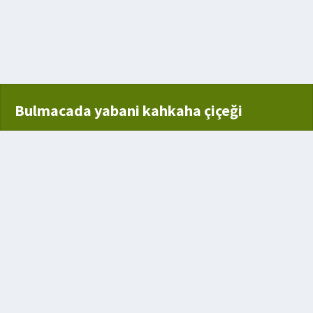
lden
lçesine ait bir köfte
Bulmacada yabani kahkaha çiçeği