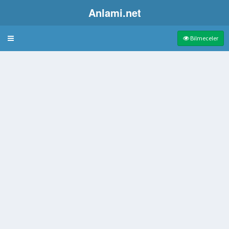
Anlami.net
Bulmaca
Bilmeceler
testi
tleyici