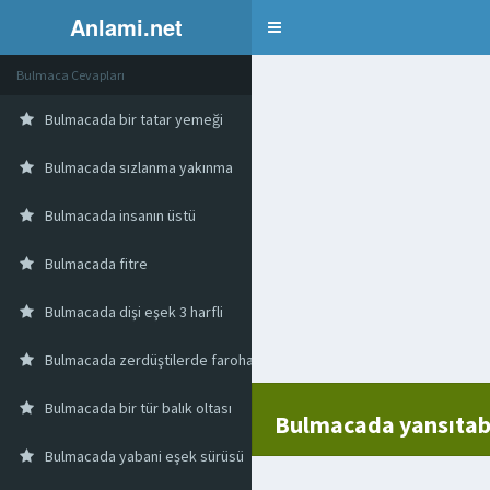
Anlami.net
Bulmaca
Bulmaca Cevapları
Bulmacada bir tatar yemeği
Bulmacada sızlanma yakınma
Bulmacada insanın üstü
Bulmacada fitre
Bulmacada dişi eşek 3 harfli
Bulmacada zerdüştilerde farohara adanan ayin
Bulmacada bir tür balık oltası
Bulmacada yansıtabi
Bulmacada yabani eşek sürüsü