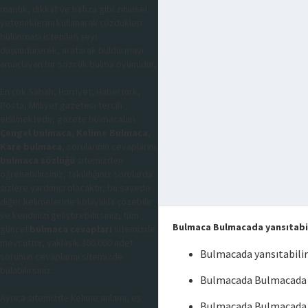
mantık, dikkat ve hafıza gibi zihinsel
yeteneklerini kullanarak çözdükleri
bulunması istenilen şeyi
düşündürerek, aratarak buldurmayı
amaçlayan bir sözcük bulma oyunudur,
En çok Sabah, Hürriyet, Habertürk,
Posta, Milliyet gazetesi tercih
edilmektedir, gazete bulmacaları
Çengel bulmaca
,
Kelime Bulmaca
,
Kare bulmaca
, sorularının cevaplarını
bulmaca sözlüğü
sitemizden
öğrenebilirsiniz, takıldığınız sorularda
sizlere yardımcı olacaktır, bu sayede
diğer kelimeleride kolaylıkla çözebilir
ve kendinizi geliştirebilirsiniz, tüm
Bulmaca Bulmacada yansıtabil
güncel
bulmaca cevapları
sitemizde
mevcuttur, yaklaşık 300.000 adet
Bulmacada yansıtabili
sorunun cevaplarını sitemizde
bulabilirsiniz.
Bulmacada Bulmacada ya
Ayrıca sitemizde kelime anlamı, eş
Bulmacada Bulmacada y