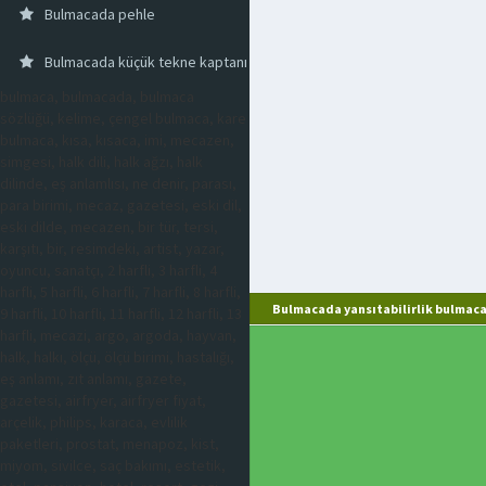
Bulmacada pehle
Bulmacada küçük tekne kaptanı
bulmaca, bulmacada, bulmaca
sözlüğü, kelime, çengel bulmaca, kare
bulmaca, kısa, kısaca, imi, mecazen,
simgesi, halk dili, halk ağzı, halk
dilinde, eş anlamlısı, ne denir, parası,
para birimi, mecaz, gazetesi, eski dil,
eski dilde, mecazen, bir tür, tersi,
karşıtı, bir, resimdeki, artist, yazar,
oyuncu, sanatçı, 2 harfli, 3 harfli, 4
harfli, 5 harfli, 6 harfli, 7 harfli, 8 harfli,
Bulmacada yansıtabilirlik bulmaca
9 harfli, 10 harfli, 11 harfli, 12 harfli, 13
harfli, mecazi, argo, argoda, hayvan,
halk, halkı, ölçü, ölçü birimi, hastalığı,
eş anlamı, zıt anlamı, gazete,
gazetesi, airfryer, airfryer fiyat,
arçelik, philips, karaca, evlilik
paketleri, prostat, menapoz, kist,
miyom, sivilce, saç bakımı, estetik,