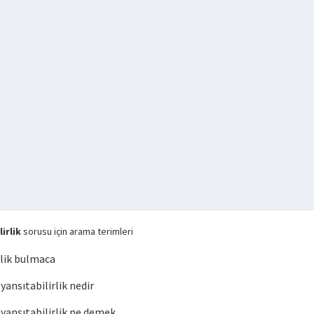
irlik
sorusu için arama terimleri
rlik bulmaca
nsıtabilirlik nedir
ansıtabilirlik ne demek