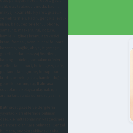
otel, pansiyon, hotel, resort, gezi,
tatil, ets, tatilbudur, moda, kadın,
makyaj, kozmetik, kıyafet, güzellik,
yemek tarifleri, kadın, genç kız, evlilik,
nişan, balo, cep telefonu, iphone,
samsung, maskara, ruj, doğum,
hamilelik, güneş kremi, ağrı kesici
krem, farmasi, avon, huncalife, para
kazanma, sağlık, abiye, iç çamaşırı,
güzellik sırları, makyaj önerileri,
katalog, ürünler, saç bakım ürünleri,
oteller, tatil, apart, hotel, gezi, cafe,
pastane, tatlı, gurme, kebap, para,
kripto, bebek, çocuk, hamile, doğum,
gebelik, parfüm, ruj,
Bulmaca
cevaplarına kolayca ulaşmak için
arama kutusunda sorunuzu yazınız.
Bulmaca
; gazete ve dergilerin
yayınladıkları eklerinde bulunan
özellikle haftasonlarının vazgeçilmez
eğlencesi olan Kare bulmaca, Çengel
bulmaca, sudoku şeklindeki zeka,