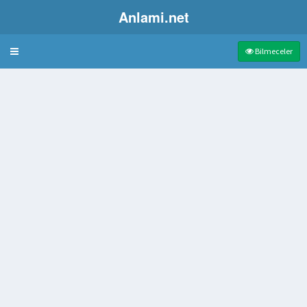
Anlami.net
Bulmaca
Bilmeceler
 meyve
argo gemisinin kaptanı
ensiz