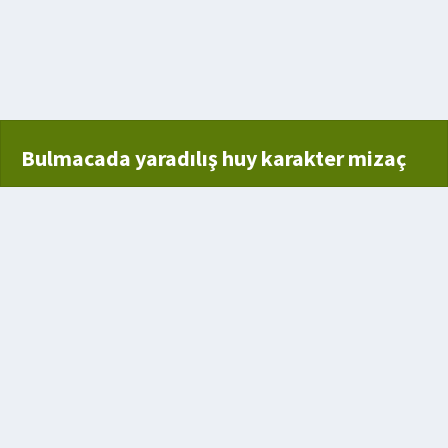
hümanist
 şehir
kenli türü
Bulmacada yaradılış huy karakter mizaç