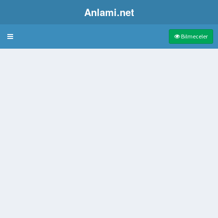
Anlami.net
Bulmaca
Bilmeceler
 Tilmeni Canlandıran Aktör