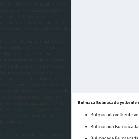
mantık, dikkat ve hafıza gibi zihinsel
yeteneklerini kullanarak çözdükleri
bulunması istenilen şeyi
düşündürerek, aratarak buldurmayı
amaçlayan bir sözcük bulma oyunudur,
En çok Sabah, Hürriyet, Habertürk,
Posta, Milliyet gazetesi tercih
edilmektedir, gazete bulmacaları
Çengel bulmaca
,
Kelime Bulmaca
,
Kare bulmaca
, sorularının cevaplarını
bulmaca sözlüğü
sitemizden
öğrenebilirsiniz, takıldığınız sorularda
sizlere yardımcı olacaktır, bu sayede
diğer kelimeleride kolaylıkla çözebilir
ve kendinizi geliştirebilirsiniz, tüm
Bulmaca Bulmacada yelkenle ve
güncel
bulmaca cevapları
sitemizde
mevcuttur, yaklaşık 300.000 adet
Bulmacada yelkenle ve 
sorunun cevaplarını sitemizde
bulabilirsiniz.
Bulmacada Bulmacada ye
Ayrıca sitemizde kelime anlamı, eş
Bulmacada Bulmacada y