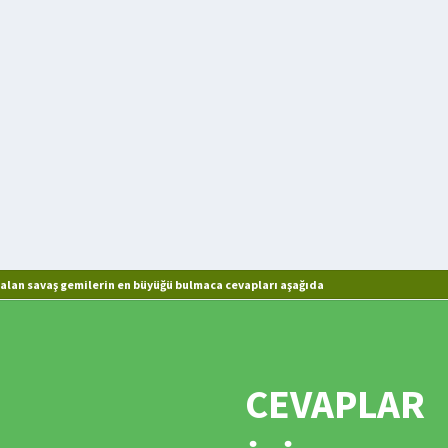
alan savaş gemilerin en büyüğü bulmaca cevapları aşağıda
CEVAPLAR