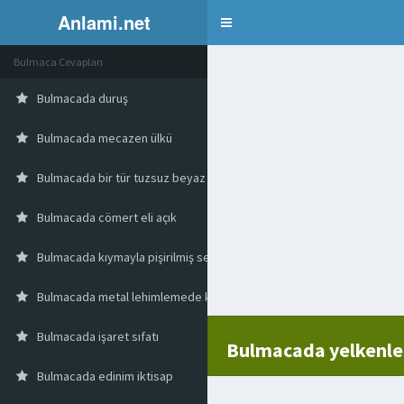
Anlami.net
Bulmaca
Bulmaca Cevapları
Bulmacada duruş
Bulmacada mecazen ülkü
Bulmacada bir tür tuzsuz beyaz peynir
Bulmacada cömert eli açık
Bulmacada kıymayla pişirilmiş sebze yemeği
Bulmacada metal lehimlemede kullanılan araç
Bulmacada işaret sıfatı
Bulmacada yelkenle 
Bulmacada edinim iktisap