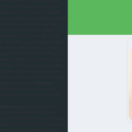
otel, pansiyon, hotel, resort, gezi,
tatil, ets, tatilbudur, moda, kadın,
makyaj, kozmetik, kıyafet, güzellik,
yemek tarifleri, kadın, genç kız, evlilik,
nişan, balo, cep telefonu, iphone,
samsung, maskara, ruj, doğum,
hamilelik, güneş kremi, ağrı kesici
krem, farmasi, avon, huncalife, para
kazanma, sağlık, abiye, iç çamaşırı,
güzellik sırları, makyaj önerileri,
katalog, ürünler, saç bakım ürünleri,
oteller, tatil, apart, hotel, gezi, cafe,
pastane, tatlı, gurme, kebap, para,
kripto, bebek, çocuk, hamile, doğum,
gebelik, parfüm, ruj,
Bulmaca
cevaplarına kolayca ulaşmak için
arama kutusunda sorunuzu yazınız.
Bulmaca
; gazete ve dergilerin
yayınladıkları eklerinde bulunan
özellikle haftasonlarının vazgeçilmez
eğlencesi olan Kare bulmaca, Çengel
bulmaca, sudoku şeklindeki zeka,