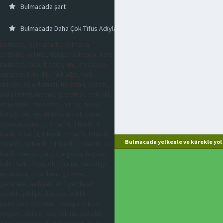
Bulmacada şart
Bulmacada Daha Çok Tifüs Adıyla Bilinen Hastalık
bulmaca, bulmacada, bulmaca
sözlüğü, kelime, çengel bulmaca, kare
bulmaca, kısa, kısaca, imi, mecazen,
simgesi, halk dili, halk ağzı, halk
dilinde, eş anlamlısı, ne denir, parası,
para birimi, mecaz, gazetesi, eski dil,
eski dilde, mecazen, bir tür, tersi,
karşıtı, bir, resimdeki, artist, yazar,
oyuncu, sanatçı, 2 harfli, 3 harfli, 4
harfli, 5 harfli, 6 harfli, 7 harfli, 8 harfli,
Bulmacada yelkenle ve kürekle yol 
9 harfli, 10 harfli, 11 harfli, 12 harfli, 13
harfli, mecazi, argo, argoda, hayvan,
halk, halkı, ölçü, ölçü birimi, hastalığı,
eş anlamı, zıt anlamı, gazete,
gazetesi, airfryer, airfryer fiyat,
arçelik, philips, karaca, evlilik
paketleri, prostat, menapoz, kist,
miyom, sivilce, saç bakımı, estetik,