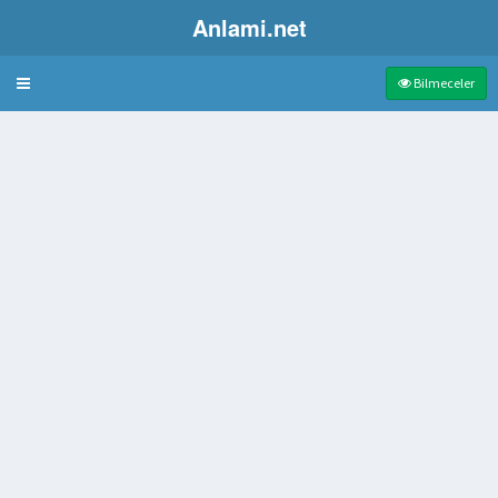
Anlami.net
Bulmaca
Bilmeceler
 romanı
gı