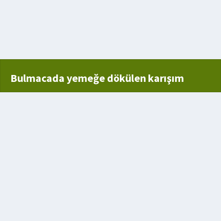
sici alet
Bulmacada yemeğe dökülen karışım