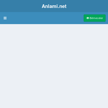
Anlami.net
Bulmaca
Bilmeceler
neyle yapılan meze