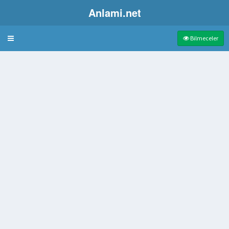
Anlami.net
Bulmaca
Bilmeceler
si
k
ki