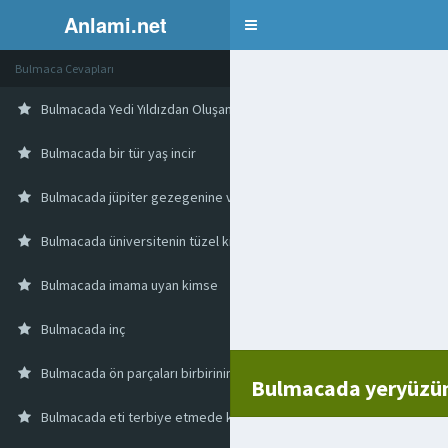
Anlami.net
Bulmaca
Bulmaca Cevapları
Bulmacada Yedi Yıldızdan Oluşan Ünlü Bir Takımyıldız
Bulmacada bir tür yaş incir
Bulmacada jüpiter gezegenine verilen ad
Bulmacada üniversitenin tüzel kişiliğini temsil eden
Bulmacada imama uyan kimse
Bulmacada inç
Bulmacada ön parçaları birbirinin üstüne gelen ceket
Bulmacada yeryüzüne
Bulmacada eti terbiye etmede kullanılan sos