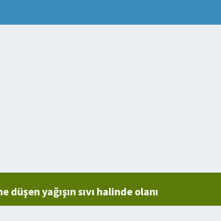
 düşen yağışın sıvı halinde olanı