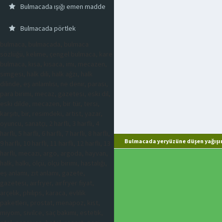
Bulmacada ışığı emen madde
Bulmacada pörtlek
bulmaca, bulmacada, bulmaca
sözlüğü, kelime, çengel bulmaca, kare
bulmaca, kısa, kısaca, imi, mecazen,
simgesi, halk dili, halk ağzı, halk
dilinde, eş anlamlısı, ne denir, parası,
para birimi, mecaz, gazetesi, eski dil,
eski dilde, mecazen, bir tür, tersi,
karşıtı, bir, resimdeki, artist, yazar,
oyuncu, sanatçı, 2 harfli, 3 harfli, 4
harfli, 5 harfli, 6 harfli, 7 harfli, 8 harfli,
Bulmacada yeryüzüne düşen yağışın 
9 harfli, 10 harfli, 11 harfli, 12 harfli, 13
harfli, mecazi, argo, argoda, hayvan,
halk, halkı, ölçü, ölçü birimi, hastalığı,
eş anlamı, zıt anlamı, gazete,
gazetesi, airfryer, airfryer fiyat,
arçelik, philips, karaca, evlilik
paketleri, prostat, menapoz, kist,
miyom, sivilce, saç bakımı, estetik,