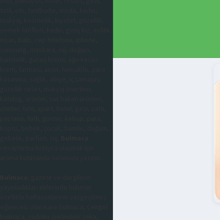
otel, pansiyon, hotel, resort, gezi,
tatil, ets, tatilbudur, moda, kadın,
makyaj, kozmetik, kıyafet, güzellik,
yemek tarifleri, kadın, genç kız, evlilik,
nişan, balo, cep telefonu, iphone,
samsung, maskara, ruj, doğum,
hamilelik, güneş kremi, ağrı kesici
krem, farmasi, avon, huncalife, para
kazanma, sağlık, abiye, iç çamaşırı,
güzellik sırları, makyaj önerileri,
katalog, ürünler, saç bakım ürünleri,
oteller, tatil, apart, hotel, gezi, cafe,
pastane, tatlı, gurme, kebap, para,
kripto, bebek, çocuk, hamile, doğum,
gebelik, parfüm, ruj,
Bulmaca
cevaplarına kolayca ulaşmak için
arama kutusunda sorunuzu yazınız.
Bulmaca
; gazete ve dergilerin
yayınladıkları eklerinde bulunan
özellikle haftasonlarının vazgeçilmez
eğlencesi olan Kare bulmaca, Çengel
bulmaca, sudoku şeklindeki zeka,