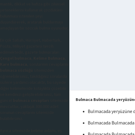
mantık, dikkat ve hafıza gibi zihinsel
yeteneklerini kullanarak çözdükleri
bulunması istenilen şeyi
düşündürerek, aratarak buldurmayı
amaçlayan bir sözcük bulma oyunudur,
En çok Sabah, Hürriyet, Habertürk,
Posta, Milliyet gazetesi tercih
edilmektedir, gazete bulmacaları
Çengel bulmaca
,
Kelime Bulmaca
,
Kare bulmaca
, sorularının cevaplarını
bulmaca sözlüğü
sitemizden
öğrenebilirsiniz, takıldığınız sorularda
sizlere yardımcı olacaktır, bu sayede
diğer kelimeleride kolaylıkla çözebilir
ve kendinizi geliştirebilirsiniz, tüm
Bulmaca Bulmacada yeryüzüne d
güncel
bulmaca cevapları
sitemizde
mevcuttur, yaklaşık 300.000 adet
Bulmacada yeryüzüne dü
sorunun cevaplarını sitemizde
bulabilirsiniz.
Bulmacada Bulmacada ye
Ayrıca sitemizde kelime anlamı, eş
Bulmacada Bulmacada ye