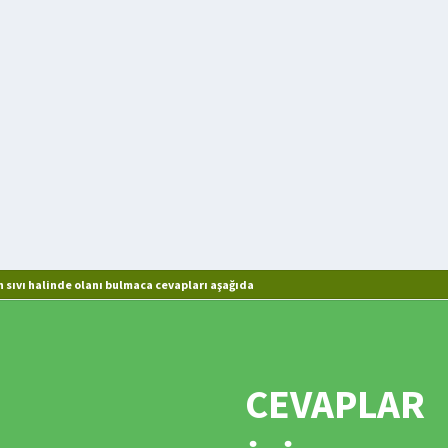
sıvı halinde olanı bulmaca cevapları aşağıda
CEVAPLAR