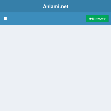
Anlami.net
Bulmaca
Bilmeceler
cı
pe