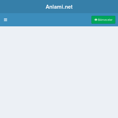
Anlami.net
Bulmaca
Bilmeceler
uğu gün
şu Kavurması Yapılan Sebze
İlin En Kuzey Ucundadır