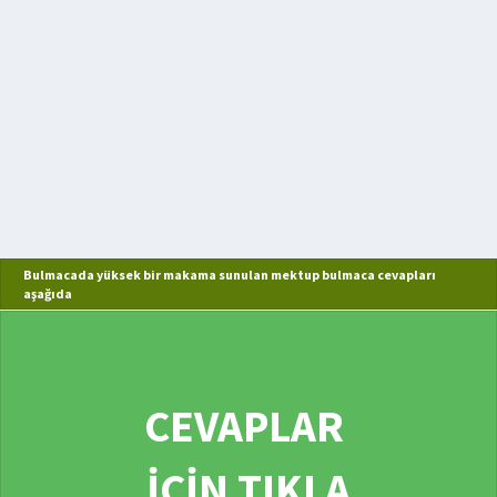
Bulmacada yüksek bir makama sunulan mektup bulmaca cevapları
aşağıda
CEVAPLAR
İÇİN TIKLA