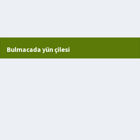
undaki kertik
Bulmacada yün çilesi