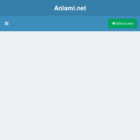
Anlami.net
Bulmaca
Bilmeceler
 aileler birliği
tahta tepsi