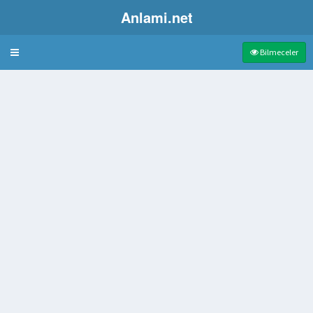
Anlami.net
Bulmaca
Bilmeceler
dığı yer
apılan otel
 dolaşmak