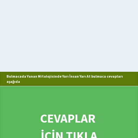
Bulmacada Yunan Mitolojisinde Yarı İnsan Yarı At bulmaca cevapları
aşağıda
CEVAPLAR
İÇİN TIKLA