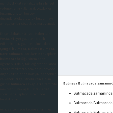
mantık, dikkat ve hafıza gibi zihinsel
yeteneklerini kullanarak çözdükleri
bulunması istenilen şeyi
düşündürerek, aratarak buldurmayı
amaçlayan bir sözcük bulma oyunudur,
En çok Sabah, Hürriyet, Habertürk,
Posta, Milliyet gazetesi tercih
edilmektedir, gazete bulmacaları
Çengel bulmaca
,
Kelime Bulmaca
,
Kare bulmaca
, sorularının cevaplarını
bulmaca sözlüğü
sitemizden
öğrenebilirsiniz, takıldığınız sorularda
sizlere yardımcı olacaktır, bu sayede
diğer kelimeleride kolaylıkla çözebilir
ve kendinizi geliştirebilirsiniz, tüm
Bulmaca Bulmacada zamanın
güncel
bulmaca cevapları
sitemizde
mevcuttur, yaklaşık 300.000 adet
Bulmacada zamanında
sorunun cevaplarını sitemizde
bulabilirsiniz.
Bulmacada Bulmacada 
Ayrıca sitemizde kelime anlamı, eş
Bulmacada Bulmacada