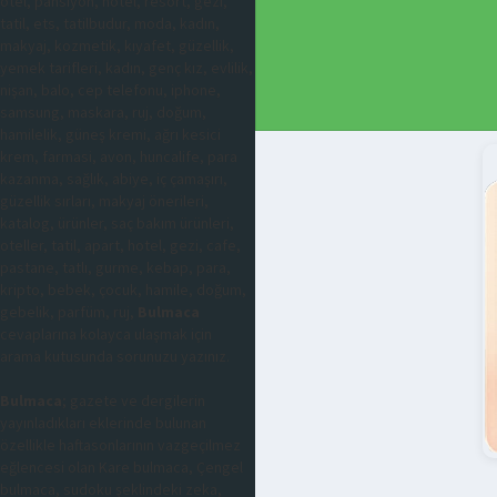
otel, pansiyon, hotel, resort, gezi,
tatil, ets, tatilbudur, moda, kadın,
makyaj, kozmetik, kıyafet, güzellik,
yemek tarifleri, kadın, genç kız, evlilik,
nişan, balo, cep telefonu, iphone,
samsung, maskara, ruj, doğum,
hamilelik, güneş kremi, ağrı kesici
krem, farmasi, avon, huncalife, para
kazanma, sağlık, abiye, iç çamaşırı,
güzellik sırları, makyaj önerileri,
katalog, ürünler, saç bakım ürünleri,
oteller, tatil, apart, hotel, gezi, cafe,
pastane, tatlı, gurme, kebap, para,
kripto, bebek, çocuk, hamile, doğum,
gebelik, parfüm, ruj,
Bulmaca
cevaplarına kolayca ulaşmak için
arama kutusunda sorunuzu yazınız.
Bulmaca
; gazete ve dergilerin
yayınladıkları eklerinde bulunan
özellikle haftasonlarının vazgeçilmez
eğlencesi olan Kare bulmaca, Çengel
bulmaca, sudoku şeklindeki zeka,