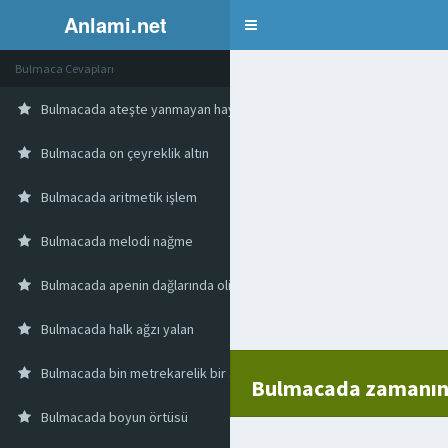
Anlami.net
Bulmaca
Bulmaca Cevapları
Bulmacada ateşte yanmayan hayvan
Bulmacada on çeyreklik altın
Bulmacada aritmetik işlem
Bulmacada melodi nağme
Bulmacada apenin dağlarında oligesen oluşum
Bulmacada halk ağzı yalan
Bulmacada bin metrekarelik bir alan ölçüsü birimi
Bulmacada zamanın
Bulmacada boyun örtüsü