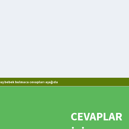
ş bebek bulmaca cevapları aşağıda
CEVAPLAR