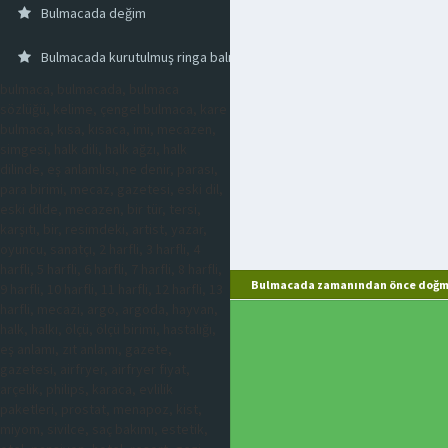
Bulmacada değim
Bulmacada kurutulmuş ringa balığı
bulmaca, bulmacada, bulmaca
sözlüğü, kelime, çengel bulmaca, kare
bulmaca, kısa, kısaca, imi, mecazen,
simgesi, halk dili, halk ağzı, halk
dilinde, eş anlamlısı, ne denir, parası,
para birimi, mecaz, gazetesi, eski dil,
eski dilde, mecazen, bir tür, tersi,
karşıtı, bir, resimdeki, artist, yazar,
oyuncu, sanatçı, 2 harfli, 3 harfli, 4
harfli, 5 harfli, 6 harfli, 7 harfli, 8 harfli,
Bulmacada zamanından önce doğmu
9 harfli, 10 harfli, 11 harfli, 12 harfli, 13
harfli, mecazi, argo, argoda, hayvan,
halk, halkı, ölçü, ölçü birimi, hastalığı,
eş anlamı, zıt anlamı, gazete,
gazetesi, airfryer, airfryer fiyat,
arçelik, philips, karaca, evlilik
paketleri, prostat, menapoz, kist,
miyom, sivilce, saç bakımı, estetik,