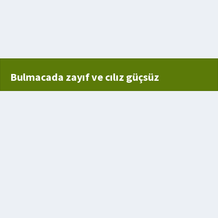
Bulmacada zayıf ve cılız güçsüz