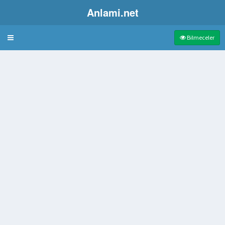
Anlami.net
Bulmaca
Bilmeceler
nılan Bitki Tohumu
me