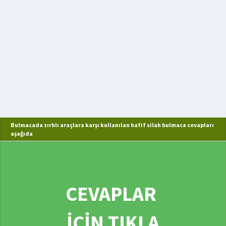
Bulmacada zırhlı araçlara karşı kullanılan hafif silah bulmaca cevapları
aşağıda
CEVAPLAR
İÇİN TIKLA