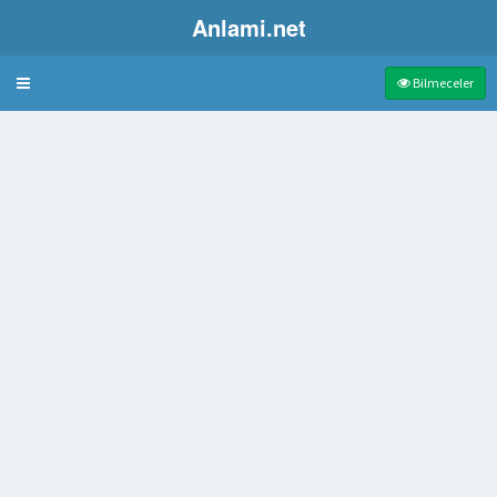
Anlami.net
Bulmaca
Bilmeceler
eleneksel tedavilerde kullanılan bitki
çıkarılan zehirli madde
kçuk