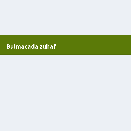
nü istemeyen iyi kalpli
rek Peşinden Arkası Sıra
Bulmacada zuhaf