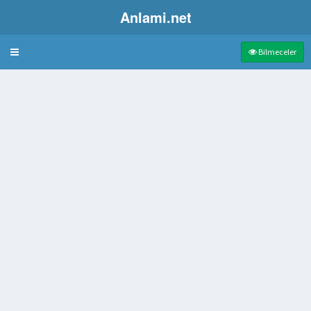
Anlami.net
Bulmaca
Bilmeceler
aşlayan tavuk
 bölüm
i