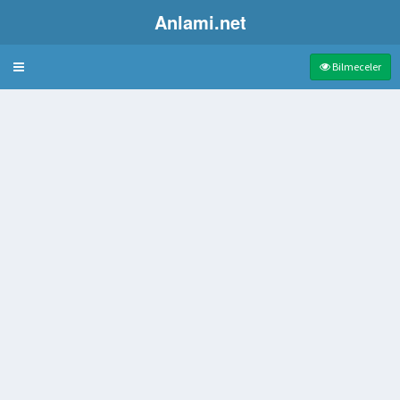
Anlami.net
Bulmaca
Bilmeceler
nti
sermaye artırımı için yapılan ödeme çağrısı
an iller
a bulunan