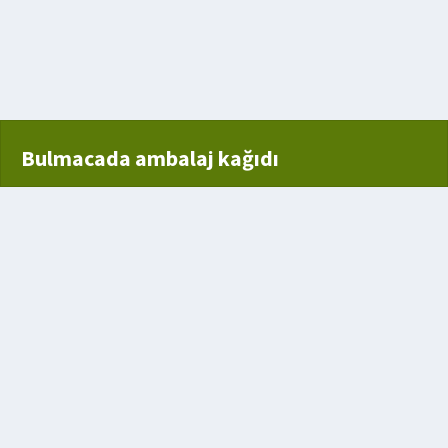
lan küçük taneli üzüm
Bulmacada ambalaj kağıdı