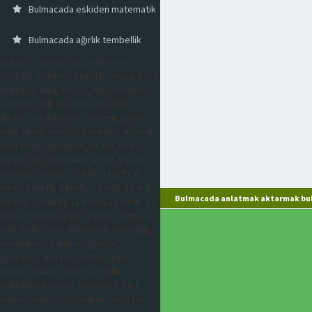
Bulmacada eskiden matematik
Bulmacada ağırlık tembellik
bulmaca, bulmacada, bulmaca
sözlüğü, kelime, çengel bulmaca, kare
bulmaca, kısa, kısaca, imi, mecazen,
simgesi, halk dili, halk ağzı, halk
dilinde, eş anlamlısı, ne denir, parası,
para birimi, mecaz, gazetesi, eski dil,
eski dilde, mecazen, bir tür, tersi,
karşıtı, bir, resimdeki, artist, yazar,
oyuncu, sanatçı, 2 harfli, 3 harfli, 4
harfli, 5 harfli, 6 harfli, 7 harfli, 8 harfli,
Bulmacada anlatmak aktarmak bul
9 harfli, 10 harfli, 11 harfli, 12 harfli, 13
harfli, mecazi, argo, argoda, hayvan,
halk, halkı, ölçü, ölçü birimi, hastalığı,
eş anlamı, zıt anlamı, gazete,
gazetesi, airfryer, airfryer fiyat,
arçelik, philips, karaca, evlilik
paketleri, prostat, menapoz, kist,
miyom, sivilce, saç bakımı, estetik,