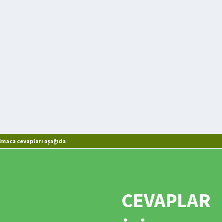
maca cevapları aşağıda
CEVAPLAR