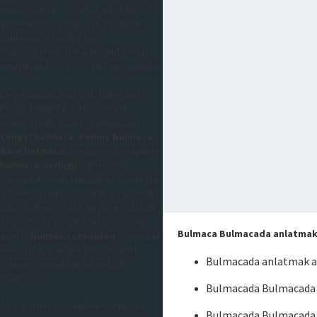
mantık, dikkat ve hafıza gibi zihinsel
yeteneklerini kullanarak çözdükleri
bulunması istenilen şeyi
düşündürerek, aratarak buldurmayı
amaçlayan bir sözcük bulma oyunudur,
En çok Sabah, Hürriyet, Habertürk,
Posta, Milliyet gazetesi tercih
edilmektedir, gazete bulmacaları
Çengel bulmaca
,
Kelime Bulmaca
,
Kare bulmaca
, sorularının cevaplarını
bulmaca sözlüğü
sitemizden
öğrenebilirsiniz, takıldığınız sorularda
sizlere yardımcı olacaktır, bu sayede
diğer kelimeleride kolaylıkla çözebilir
ve kendinizi geliştirebilirsiniz, tüm
Bulmaca Bulmacada anlatma
güncel
bulmaca cevapları
sitemizde
mevcuttur, yaklaşık 300.000 adet
Bulmacada anlatmak 
sorunun cevaplarını sitemizde
bulabilirsiniz.
Bulmacada Bulmacada 
Ayrıca sitemizde kelime anlamı, eş
Bulmacada Bulmacada