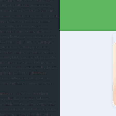
otel, pansiyon, hotel, resort, gezi,
tatil, ets, tatilbudur, moda, kadın,
makyaj, kozmetik, kıyafet, güzellik,
yemek tarifleri, kadın, genç kız, evlilik,
nişan, balo, cep telefonu, iphone,
samsung, maskara, ruj, doğum,
hamilelik, güneş kremi, ağrı kesici
krem, farmasi, avon, huncalife, para
kazanma, sağlık, abiye, iç çamaşırı,
güzellik sırları, makyaj önerileri,
katalog, ürünler, saç bakım ürünleri,
oteller, tatil, apart, hotel, gezi, cafe,
pastane, tatlı, gurme, kebap, para,
kripto, bebek, çocuk, hamile, doğum,
gebelik, parfüm, ruj,
Bulmaca
cevaplarına kolayca ulaşmak için
arama kutusunda sorunuzu yazınız.
Bulmaca
; gazete ve dergilerin
yayınladıkları eklerinde bulunan
özellikle haftasonlarının vazgeçilmez
eğlencesi olan Kare bulmaca, Çengel
bulmaca, sudoku şeklindeki zeka,