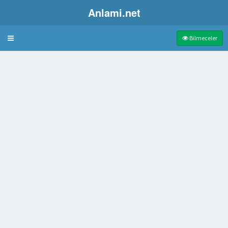
Anlami.net
Bulmaca
Bilmeceler
yısını Sınırlamak
ak