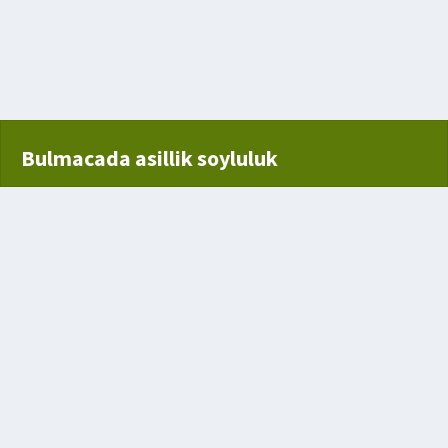
Karıştırılan İki Ana Renk
Bulmacada asillik soyluluk