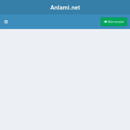
Anlami.net
Bulmaca
Bilmeceler
arça
lmuş küpe
 madde
 yer