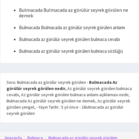
Bulmacada Bulmacada az görülür seyrek görülen ne
demek
Bulmacada Bulmacada az görülür seyrek görülen anlamı
Bulmacada az görülür seyrek görülen bulmaca cevabı
Bulmacada az görülür seyrek görülen bulmaca sözlüğü
Soru: Bulmacada az görülür seyrek görülen
-
Bulmacada Az
görülür seyrek görülen nedir,
Az görülür seyrek görülen bulmaca
cevabı, Az görülür seyrek görülen bulmaca anlamı açıklaması nedir,
Bulmacada Az görülür seyrek görülen ne demek, Az görülür seyrek
görülen çengel,
- Yayın Tarihi :
5 yıl önce
-
1
Bulmacada az görülür
seyrek görülen
Anasayfa
Bulmaca
Bulmacada az görülür seyrek görülen