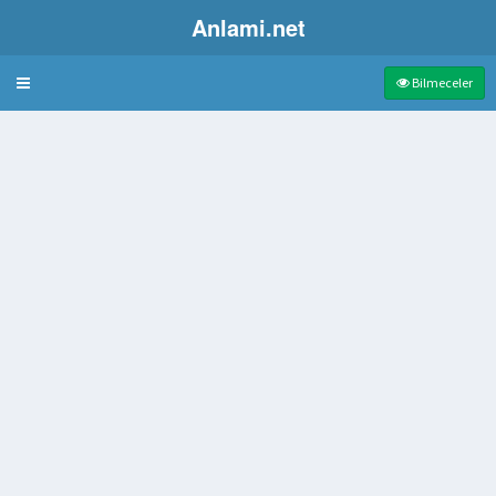
Anlami.net
Bulmaca
Bilmeceler
ür yakasız ceket
avi etme
el yara