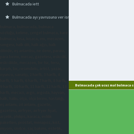
Bulmacada iett
Bulmacada ayı yavrusuna ver ismi
bulmaca, bulmacada, bulmaca
sözlüğü, kelime, çengel bulmaca, kare
bulmaca, kısa, kısaca, imi, mecazen,
simgesi, halk dili, halk ağzı, halk
dilinde, eş anlamlısı, ne denir, parası,
para birimi, mecaz, gazetesi, eski dil,
eski dilde, mecazen, bir tür, tersi,
karşıtı, bir, resimdeki, artist, yazar,
oyuncu, sanatçı, 2 harfli, 3 harfli, 4
harfli, 5 harfli, 6 harfli, 7 harfli, 8 harfli,
Bulmacada çok ucuz mal bulmaca c
9 harfli, 10 harfli, 11 harfli, 12 harfli, 13
harfli, mecazi, argo, argoda, hayvan,
halk, halkı, ölçü, ölçü birimi, hastalığı,
eş anlamı, zıt anlamı, gazete,
gazetesi, airfryer, airfryer fiyat,
arçelik, philips, karaca, evlilik
paketleri, prostat, menapoz, kist,
miyom, sivilce, saç bakımı, estetik,