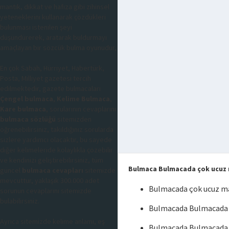
mantık, dikkat ve hafıza gibi zihinsel
yeteneklerini kullanarak çözdükleri
bulunması istenilen şeyi
düşündürerek, aratarak buldurmayı
amaçlayan bir sözcük bulma oyunudur,
En çok Sabah, Hürriyet, Habertürk,
Posta, Milliyet gazetesi tercih
edilmektedir, gazete bulmacaları
Çengel bulmaca
,
Kelime Bulmaca
,
Kare bulmaca
, sorularının cevaplarını
bulmaca sözlüğü
sitemizden
öğrenebilirsiniz, takıldığınız sorularda
sizlere yardımcı olacaktır, bu sayede
diğer kelimeleride kolaylıkla çözebilir
ve kendinizi geliştirebilirsiniz, tüm
Bulmaca Bulmacada çok ucuz
güncel
bulmaca cevapları
sitemizde
mevcuttur, yaklaşık 300.000 adet
Bulmacada çok ucuz m
sorunun cevaplarını sitemizde
bulabilirsiniz.
Bulmacada Bulmacada 
Ayrıca sitemizde kelime anlamı, eş
Bulmacada Bulmacada 