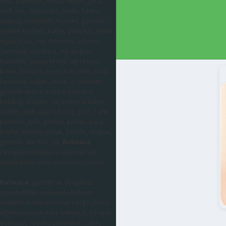
otel, pansiyon, hotel, resort, gezi,
tatil, ets, tatilbudur, moda, kadın,
makyaj, kozmetik, kıyafet, güzellik,
yemek tarifleri, kadın, genç kız, evlilik,
nişan, balo, cep telefonu, iphone,
samsung, maskara, ruj, doğum,
hamilelik, güneş kremi, ağrı kesici
krem, farmasi, avon, huncalife, para
kazanma, sağlık, abiye, iç çamaşırı,
güzellik sırları, makyaj önerileri,
katalog, ürünler, saç bakım ürünleri,
oteller, tatil, apart, hotel, gezi, cafe,
pastane, tatlı, gurme, kebap, para,
kripto, bebek, çocuk, hamile, doğum,
gebelik, parfüm, ruj,
Bulmaca
cevaplarına kolayca ulaşmak için
arama kutusunda sorunuzu yazınız.
Bulmaca
; gazete ve dergilerin
yayınladıkları eklerinde bulunan
özellikle haftasonlarının vazgeçilmez
eğlencesi olan Kare bulmaca, Çengel
bulmaca, sudoku şeklindeki zeka,