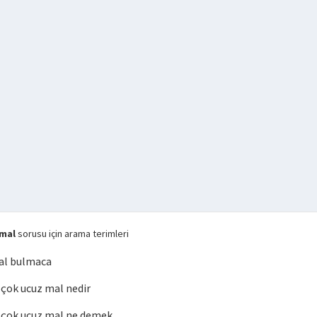
 mal
sorusu için arama terimleri
al bulmaca
çok ucuz mal nedir
çok ucuz mal ne demek