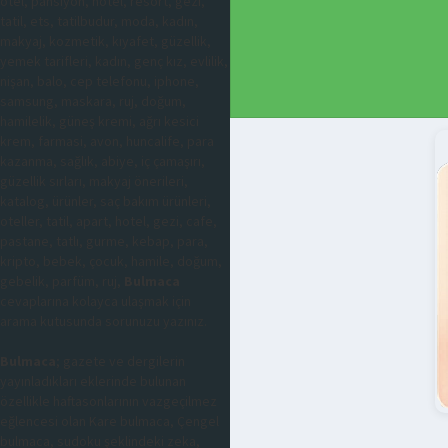
otel, pansiyon, hotel, resort, gezi,
tatil, ets, tatilbudur, moda, kadın,
makyaj, kozmetik, kıyafet, güzellik,
yemek tarifleri, kadın, genç kız, evlilik,
nişan, balo, cep telefonu, iphone,
samsung, maskara, ruj, doğum,
hamilelik, güneş kremi, ağrı kesici
krem, farmasi, avon, huncalife, para
kazanma, sağlık, abiye, iç çamaşırı,
güzellik sırları, makyaj önerileri,
katalog, ürünler, saç bakım ürünleri,
oteller, tatil, apart, hotel, gezi, cafe,
pastane, tatlı, gurme, kebap, para,
kripto, bebek, çocuk, hamile, doğum,
gebelik, parfüm, ruj,
Bulmaca
cevaplarına kolayca ulaşmak için
arama kutusunda sorunuzu yazınız.
Bulmaca
; gazete ve dergilerin
yayınladıkları eklerinde bulunan
özellikle haftasonlarının vazgeçilmez
eğlencesi olan Kare bulmaca, Çengel
bulmaca, sudoku şeklindeki zeka,