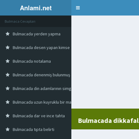
Anlami.net
Bulmaca
Bulmaca Cevapları
Bulmacada yerden yapma
Bulmacada desen yapan kimse
Bulmacada notalama
Bulmacada denenmiş bulunmuş
Bulmacada din adamlarının simgesi sayılan siyasi düzen
Bulmacada uzun kuyruklu bir maymun
Bulmacada dar ve ince tahta
Bulmacada dikkafalı
Bulmacada tıpta belirti