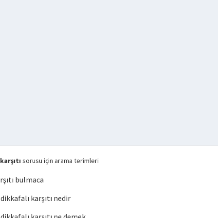
karşıtı
sorusu için arama terimleri
rşıtı bulmaca
kkafalı karşıtı nedir
ikkafalı karşıtı ne demek