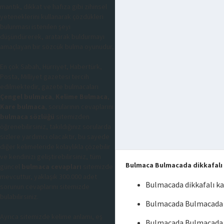
mantık, dikkat ve hafıza gibi zihinsel
yeteneklerini kullanarak çözdükleri
bulunması istenilen şeyi
düşündürerek, aratarak buldurmayı
amaçlayan bir sözcük bulma oyunudur,
En çok Sabah, Hürriyet, Habertürk,
Posta, Milliyet gazetesi tercih
edilmektedir, gazete bulmacaları
Çengel bulmaca
,
Kelime Bulmaca
,
Kare bulmaca
, sorularının cevaplarını
bulmaca sözlüğü
sitemizden
öğrenebilirsiniz, takıldığınız sorularda
sizlere yardımcı olacaktır, bu sayede
diğer kelimeleride kolaylıkla çözebilir
ve kendinizi geliştirebilirsiniz, tüm
Bulmaca Bulmacada dikkafalı 
güncel
bulmaca cevapları
sitemizde
mevcuttur, yaklaşık 300.000 adet
Bulmacada dikkafalı ka
sorunun cevaplarını sitemizde
bulabilirsiniz.
Bulmacada Bulmacada di
Ayrıca sitemizde kelime anlamı, eş
Bulmacada Bulmacada d