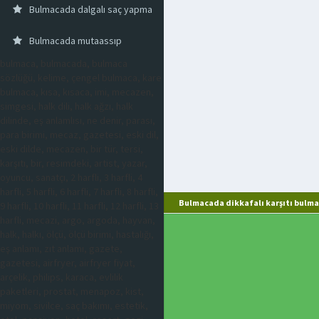
Bulmacada dalgalı saç yapma
Bulmacada mutaassıp
bulmaca, bulmacada, bulmaca
sözlüğü, kelime, çengel bulmaca, kare
bulmaca, kısa, kısaca, imi, mecazen,
simgesi, halk dili, halk ağzı, halk
dilinde, eş anlamlısı, ne denir, parası,
para birimi, mecaz, gazetesi, eski dil,
eski dilde, mecazen, bir tür, tersi,
karşıtı, bir, resimdeki, artist, yazar,
oyuncu, sanatçı, 2 harfli, 3 harfli, 4
harfli, 5 harfli, 6 harfli, 7 harfli, 8 harfli,
Bulmacada dikkafalı karşıtı bulma
9 harfli, 10 harfli, 11 harfli, 12 harfli, 13
harfli, mecazi, argo, argoda, hayvan,
halk, halkı, ölçü, ölçü birimi, hastalığı,
eş anlamı, zıt anlamı, gazete,
gazetesi, airfryer, airfryer fiyat,
arçelik, philips, karaca, evlilik
paketleri, prostat, menapoz, kist,
miyom, sivilce, saç bakımı, estetik,