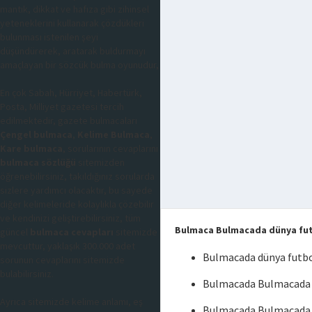
mantık, dikkat ve hafıza gibi zihinsel
yeteneklerini kullanarak çözdükleri
bulunması istenilen şeyi
düşündürerek, aratarak buldurmayı
amaçlayan bir sözcük bulma oyunudur,
En çok Sabah, Hürriyet, Habertürk,
Posta, Milliyet gazetesi tercih
edilmektedir, gazete bulmacaları
Çengel bulmaca
,
Kelime Bulmaca
,
Kare bulmaca
, sorularının cevaplarını
bulmaca sözlüğü
sitemizden
öğrenebilirsiniz, takıldığınız sorularda
sizlere yardımcı olacaktır, bu sayede
diğer kelimeleride kolaylıkla çözebilir
ve kendinizi geliştirebilirsiniz, tüm
Bulmaca Bulmacada dünya futb
güncel
bulmaca cevapları
sitemizde
mevcuttur, yaklaşık 300.000 adet
Bulmacada dünya futbol
sorunun cevaplarını sitemizde
bulabilirsiniz.
Bulmacada Bulmacada dü
Ayrıca sitemizde kelime anlamı, eş
Bulmacada Bulmacada d