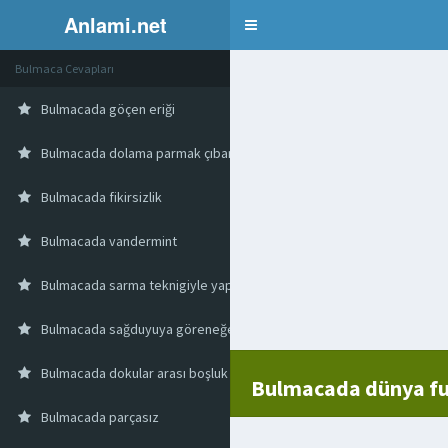
Anlami.net
Bulmaca
Bulmaca Cevapları
Bulmacada göçen eriği
Bulmacada dolama parmak çıbanı
Bulmacada fikirsizlik
Bulmacada vandermint
Bulmacada sarma teknigiyle yapılan bir tür işleme
Bulmacada sağduyuya göreneğe olanağa aykırı yadırganan
Bulmacada dokular arası boşluk
Bulmacada dünya fut
Bulmacada parçasız