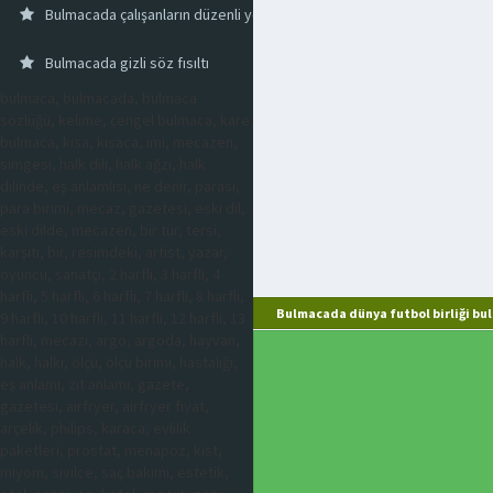
Bulmacada çalışanların düzenli yer değiştirmesi
Bulmacada gizli söz fısıltı
bulmaca, bulmacada, bulmaca
sözlüğü, kelime, çengel bulmaca, kare
bulmaca, kısa, kısaca, imi, mecazen,
simgesi, halk dili, halk ağzı, halk
dilinde, eş anlamlısı, ne denir, parası,
para birimi, mecaz, gazetesi, eski dil,
eski dilde, mecazen, bir tür, tersi,
karşıtı, bir, resimdeki, artist, yazar,
oyuncu, sanatçı, 2 harfli, 3 harfli, 4
harfli, 5 harfli, 6 harfli, 7 harfli, 8 harfli,
Bulmacada dünya futbol birliği bu
9 harfli, 10 harfli, 11 harfli, 12 harfli, 13
harfli, mecazi, argo, argoda, hayvan,
halk, halkı, ölçü, ölçü birimi, hastalığı,
eş anlamı, zıt anlamı, gazete,
gazetesi, airfryer, airfryer fiyat,
arçelik, philips, karaca, evlilik
paketleri, prostat, menapoz, kist,
miyom, sivilce, saç bakımı, estetik,