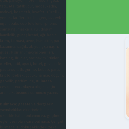
otel, pansiyon, hotel, resort, gezi,
tatil, ets, tatilbudur, moda, kadın,
makyaj, kozmetik, kıyafet, güzellik,
yemek tarifleri, kadın, genç kız, evlilik,
nişan, balo, cep telefonu, iphone,
samsung, maskara, ruj, doğum,
hamilelik, güneş kremi, ağrı kesici
krem, farmasi, avon, huncalife, para
kazanma, sağlık, abiye, iç çamaşırı,
güzellik sırları, makyaj önerileri,
katalog, ürünler, saç bakım ürünleri,
oteller, tatil, apart, hotel, gezi, cafe,
pastane, tatlı, gurme, kebap, para,
kripto, bebek, çocuk, hamile, doğum,
gebelik, parfüm, ruj,
Bulmaca
cevaplarına kolayca ulaşmak için
arama kutusunda sorunuzu yazınız.
Bulmaca
; gazete ve dergilerin
yayınladıkları eklerinde bulunan
özellikle haftasonlarının vazgeçilmez
eğlencesi olan Kare bulmaca, Çengel
bulmaca, sudoku şeklindeki zeka,