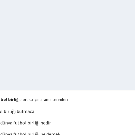
ol birliği
sorusu için arama terimleri
 birliği bulmaca
nya futbol birliği nedir
ünya futbol birliği ne demek