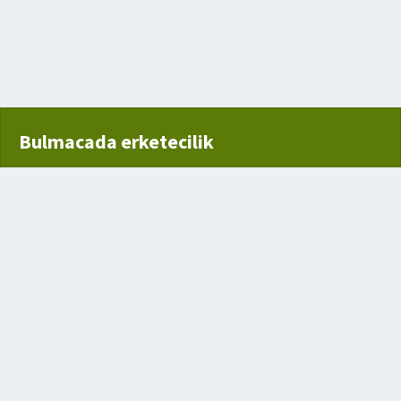
yilen giysi
ge
Bulmacada erketecilik