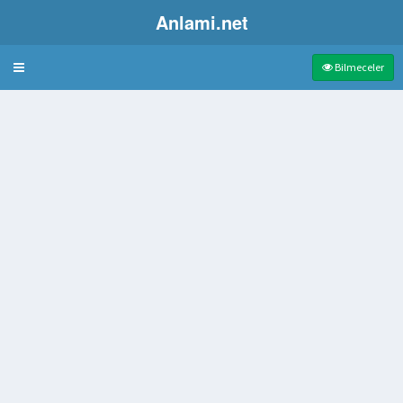
Anlami.net
Bulmaca
Bilmeceler
yilen giysi
ge
Bunu Giyer