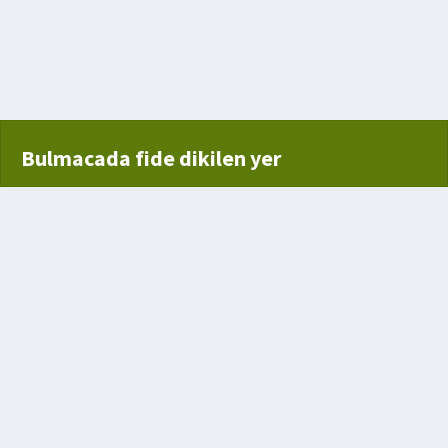
 gelmek
lden döle aktarılabilen hastalıkların genel adı
n buğday
Bulmacada fide dikilen yer