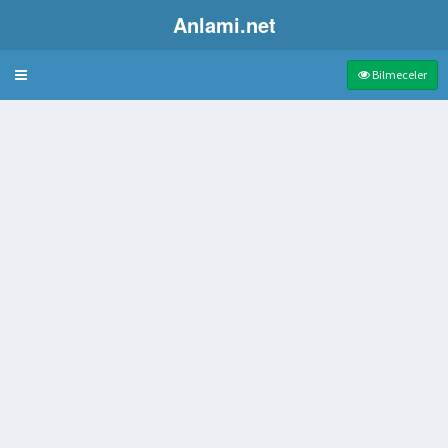
Anlami.net
Bulmaca
Bilmeceler
 Anlamında İkileme