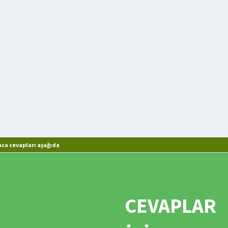
aca cevapları aşağıda
CEVAPLAR