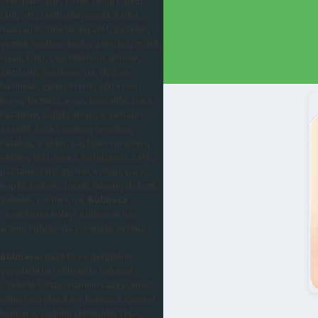
otel, pansiyon, hotel, resort, gezi,
tatil, ets, tatilbudur, moda, kadın,
makyaj, kozmetik, kıyafet, güzellik,
yemek tarifleri, kadın, genç kız, evlilik,
nişan, balo, cep telefonu, iphone,
samsung, maskara, ruj, doğum,
hamilelik, güneş kremi, ağrı kesici
krem, farmasi, avon, huncalife, para
kazanma, sağlık, abiye, iç çamaşırı,
güzellik sırları, makyaj önerileri,
katalog, ürünler, saç bakım ürünleri,
oteller, tatil, apart, hotel, gezi, cafe,
pastane, tatlı, gurme, kebap, para,
kripto, bebek, çocuk, hamile, doğum,
gebelik, parfüm, ruj,
Bulmaca
cevaplarına kolayca ulaşmak için
arama kutusunda sorunuzu yazınız.
Bulmaca
; gazete ve dergilerin
yayınladıkları eklerinde bulunan
özellikle haftasonlarının vazgeçilmez
eğlencesi olan Kare bulmaca, Çengel
bulmaca, sudoku şeklindeki zeka,