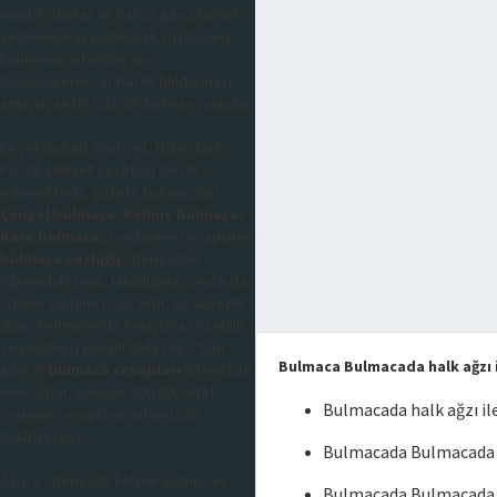
mantık, dikkat ve hafıza gibi zihinsel
yeteneklerini kullanarak çözdükleri
bulunması istenilen şeyi
düşündürerek, aratarak buldurmayı
amaçlayan bir sözcük bulma oyunudur,
En çok Sabah, Hürriyet, Habertürk,
Posta, Milliyet gazetesi tercih
edilmektedir, gazete bulmacaları
Çengel bulmaca
,
Kelime Bulmaca
,
Kare bulmaca
, sorularının cevaplarını
bulmaca sözlüğü
sitemizden
öğrenebilirsiniz, takıldığınız sorularda
sizlere yardımcı olacaktır, bu sayede
diğer kelimeleride kolaylıkla çözebilir
ve kendinizi geliştirebilirsiniz, tüm
Bulmaca Bulmacada halk ağzı 
güncel
bulmaca cevapları
sitemizde
mevcuttur, yaklaşık 300.000 adet
Bulmacada halk ağzı i
sorunun cevaplarını sitemizde
bulabilirsiniz.
Bulmacada Bulmacada ha
Ayrıca sitemizde kelime anlamı, eş
Bulmacada Bulmacada h