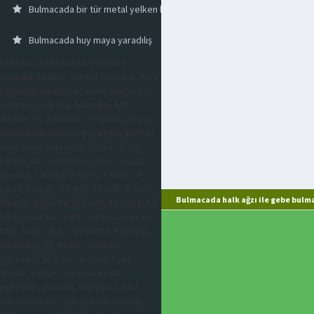
Bulmacada bir tür metal yelken halkası
Bulmacada huy maya yaradılış
bulmaca, bulmacada, bulmaca
sözlüğü, kelime, çengel bulmaca, kare
bulmaca, kısa, kısaca, imi, mecazen,
simgesi, halk dili, halk ağzı, halk
dilinde, eş anlamlısı, ne denir, parası,
para birimi, mecaz, gazetesi, eski dil,
eski dilde, mecazen, bir tür, tersi,
karşıtı, bir, resimdeki, artist, yazar,
oyuncu, sanatçı, 2 harfli, 3 harfli, 4
harfli, 5 harfli, 6 harfli, 7 harfli, 8 harfli,
Bulmacada halk ağzı ile gebe bulm
9 harfli, 10 harfli, 11 harfli, 12 harfli, 13
harfli, mecazi, argo, argoda, hayvan,
halk, halkı, ölçü, ölçü birimi, hastalığı,
eş anlamı, zıt anlamı, gazete,
gazetesi, airfryer, airfryer fiyat,
arçelik, philips, karaca, evlilik
paketleri, prostat, menapoz, kist,
miyom, sivilce, saç bakımı, estetik,