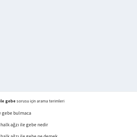
ile gebe
sorusu için arama terimleri
le gebe bulmaca
lk ağzı ile gebe nedir
alk ağzı ile gebe ne demek