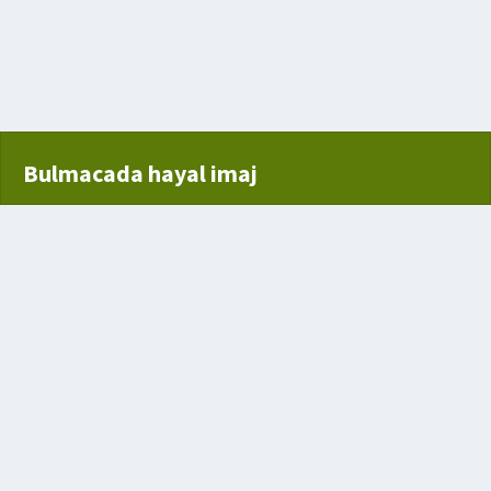
yaşayan sağlık için gerekli vitaminleri sağlık sahip canlı türü
Bulmacada hayal imaj