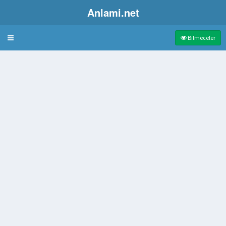
Anlami.net
Bulmaca
Bilmeceler
n süsleme
van