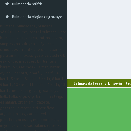
Bulmacada müfrit
Bulmacada olağan dişi hikaye
bulmaca, bulmacada, bulmaca
sözlüğü, kelime, çengel bulmaca, kare
bulmaca, kısa, kısaca, imi, mecazen,
simgesi, halk dili, halk ağzı, halk
dilinde, eş anlamlısı, ne denir, parası,
para birimi, mecaz, gazetesi, eski dil,
eski dilde, mecazen, bir tür, tersi,
karşıtı, bir, resimdeki, artist, yazar,
oyuncu, sanatçı, 2 harfli, 3 harfli, 4
harfli, 5 harfli, 6 harfli, 7 harfli, 8 harfli,
Bulmacada herhangi bir şeyin nitel
9 harfli, 10 harfli, 11 harfli, 12 harfli, 13
harfli, mecazi, argo, argoda, hayvan,
halk, halkı, ölçü, ölçü birimi, hastalığı,
eş anlamı, zıt anlamı, gazete,
gazetesi, airfryer, airfryer fiyat,
arçelik, philips, karaca, evlilik
paketleri, prostat, menapoz, kist,
miyom, sivilce, saç bakımı, estetik,