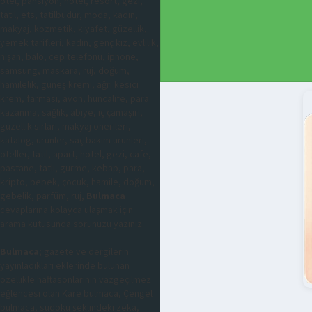
otel, pansiyon, hotel, resort, gezi,
tatil, ets, tatilbudur, moda, kadın,
makyaj, kozmetik, kıyafet, güzellik,
yemek tarifleri, kadın, genç kız, evlilik,
nişan, balo, cep telefonu, iphone,
samsung, maskara, ruj, doğum,
hamilelik, güneş kremi, ağrı kesici
krem, farmasi, avon, huncalife, para
kazanma, sağlık, abiye, iç çamaşırı,
güzellik sırları, makyaj önerileri,
katalog, ürünler, saç bakım ürünleri,
oteller, tatil, apart, hotel, gezi, cafe,
pastane, tatlı, gurme, kebap, para,
kripto, bebek, çocuk, hamile, doğum,
gebelik, parfüm, ruj,
Bulmaca
cevaplarına kolayca ulaşmak için
arama kutusunda sorunuzu yazınız.
Bulmaca
; gazete ve dergilerin
yayınladıkları eklerinde bulunan
özellikle haftasonlarının vazgeçilmez
eğlencesi olan Kare bulmaca, Çengel
bulmaca, sudoku şeklindeki zeka,