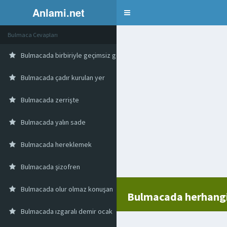
Anlami.net
Bulmaca
Bulmaca Cevapları
Bulmacada birbiriyle geçimsiz gemi tayfası
Bulmacada çadır kurulan yer
Bulmacada zerrişte
Bulmacada yalın sade
Bulmacada hereklemek
Bulmacada şizofren
Bulmacada olur olmaz konuşan
Bulmacada herhangi b
Bulmacada ızgaralı demir ocak