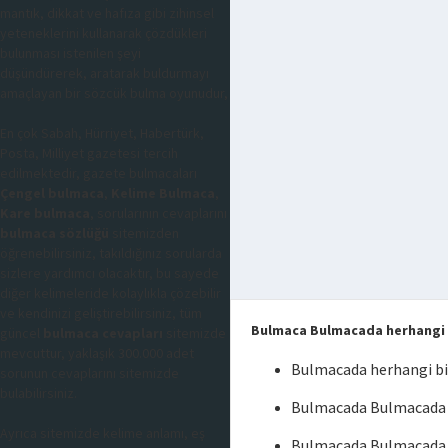
mantık, dikkat ve hafıza gibi zihinsel
yeteneklerini kullanarak çözdükleri
bulunması istenilen şeyi
düşündürerek, aratarak buldurmayı
amaçlayan bir sözcük bulma oyunudur,
En çok Sabah, Hürriyet, Habertürk,
Posta, Milliyet gazetesi tercih
edilmektedir, gazete bulmacaları
Çengel bulmaca
,
Kelime Bulmaca
,
Kare bulmaca
, sorularının cevaplarını
bulmaca sözlüğü
sitemizden
öğrenebilirsiniz, takıldığınız sorularda
sizlere yardımcı olacaktır, bu sayede
diğer kelimeleride kolaylıkla çözebilir
ve kendinizi geliştirebilirsiniz, tüm
Bulmaca Bulmacada herhangi bi
güncel
bulmaca cevapları
sitemizde
mevcuttur, yaklaşık 300.000 adet
Bulmacada herhangi bir
sorunun cevaplarını sitemizde
bulabilirsiniz.
Bulmacada Bulmacada he
Ayrıca sitemizde kelime anlamı, eş
Bulmacada Bulmacada he