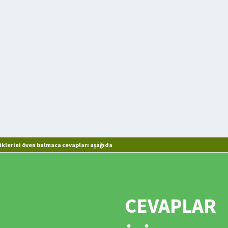
iklerini öven bulmaca cevapları aşağıda
CEVAPLAR