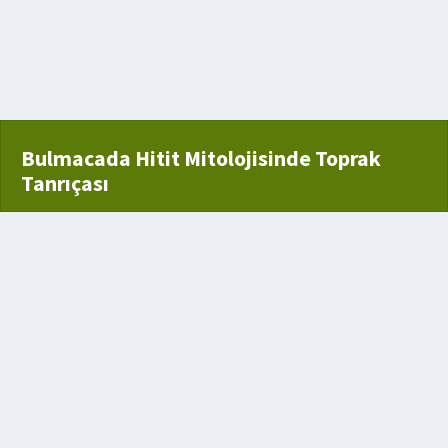
tıra eşya
yleşme
Bulmacada Hitit Mitolojisinde Toprak
Tanrıçası