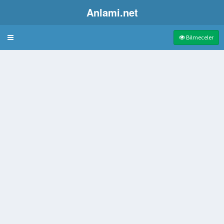
Anlami.net
Bulmaca
Bilmeceler
t
se
ğı