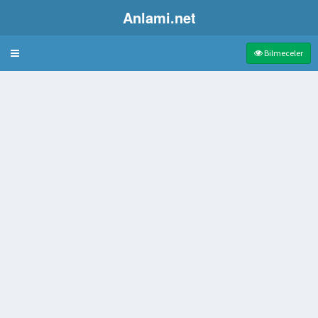
Anlami.net
Bulmaca
Bilmeceler
alkı
cin