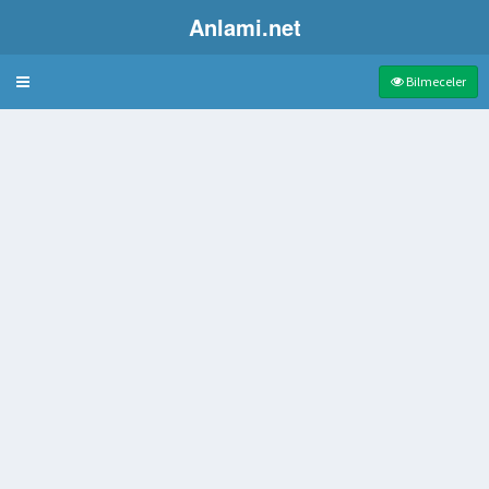
Anlami.net
Bulmaca
Bilmeceler
eştelerine açılan dörtgen biçiminde delik
n resim
ğlı kayış