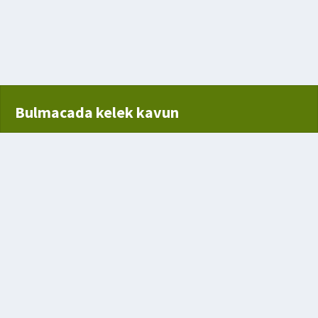
laya benzer bir oyun
rdenbire Anlamındadır
Bulmacada kelek kavun