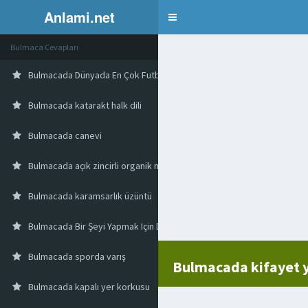
Anlami.net
Bulmaca
Bulmaca Cevapları
Bulmacada Dünyada En Çok Futbol Topu İmal Eden Ülke
Bulmacada katarakt halk dili
Bulmacada canevi
Bulmacada açık zincirli organik madde
Bulmacada karamsarlık üzüntü
Bulmacada Bir Şeyi Yapmak Için Duyulan Durdurulamaz Istek
Bulmacada sporda varış
Bulmacada kifayet y
Bulmacada kapalı yer korkusu