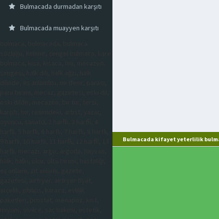
Bulmacada durmadan karşıtı
Bulmacada muayyen karşıtı
bulmaca, bulmacada, bulmaca
sözlüğü, kelime, çengel bulmaca, kare
bulmaca, kısa, kısaca, imi, mecazen,
simgesi, halk dili, halk ağzı, halk
dilinde, eş anlamlısı, ne denir, parası,
para birimi, mecaz, gazetesi, eski dil,
eski dilde, mecazen, bir tür, tersi,
karşıtı, bir, resimdeki, artist, yazar,
oyuncu, sanatçı, 2 harfli, 3 harfli, 4
harfli, 5 harfli, 6 harfli, 7 harfli, 8 harfli,
Bulmacada kifayet yeterlilik bulm
9 harfli, 10 harfli, 11 harfli, 12 harfli, 13
harfli, mecazi, argo, argoda, hayvan,
halk, halkı, ölçü, ölçü birimi, hastalığı,
eş anlamı, zıt anlamı, gazete,
gazetesi, airfryer, airfryer fiyat,
arçelik, philips, karaca, evlilik
paketleri, prostat, menapoz, kist,
miyom, sivilce, saç bakımı, estetik,