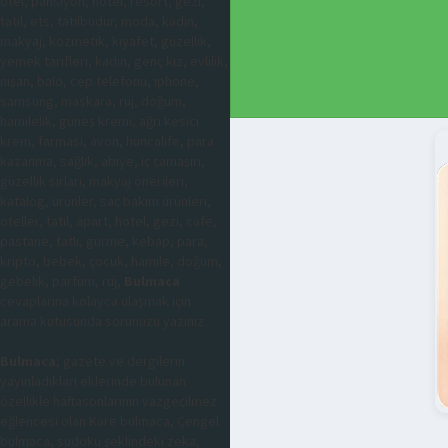
otel, pansiyon, hotel, resort, gezi,
tatil, ets, tatilbudur, moda, kadın,
makyaj, kozmetik, kıyafet, güzellik,
yemek tarifleri, kadın, genç kız, evlilik,
nişan, balo, cep telefonu, iphone,
samsung, maskara, ruj, doğum,
hamilelik, güneş kremi, ağrı kesici
krem, farmasi, avon, huncalife, para
kazanma, sağlık, abiye, iç çamaşırı,
güzellik sırları, makyaj önerileri,
katalog, ürünler, saç bakım ürünleri,
oteller, tatil, apart, hotel, gezi, cafe,
pastane, tatlı, gurme, kebap, para,
kripto, bebek, çocuk, hamile, doğum,
gebelik, parfüm, ruj,
Bulmaca
cevaplarına kolayca ulaşmak için
arama kutusunda sorunuzu yazınız.
Bulmaca
; gazete ve dergilerin
yayınladıkları eklerinde bulunan
özellikle haftasonlarının vazgeçilmez
eğlencesi olan Kare bulmaca, Çengel
bulmaca, sudoku şeklindeki zeka,