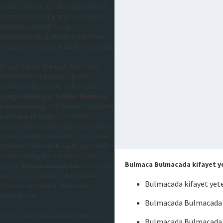
mantık, dikkat ve hafıza gibi zihinsel
yeteneklerini kullanarak çözdükleri
bulunması istenilen şeyi
düşündürerek, aratarak buldurmayı
amaçlayan bir sözcük bulma oyunudur,
En çok Sabah, Hürriyet, Habertürk,
Posta, Milliyet gazetesi tercih
edilmektedir, gazete bulmacaları
Çengel bulmaca
,
Kelime Bulmaca
,
Kare bulmaca
, sorularının cevaplarını
bulmaca sözlüğü
sitemizden
öğrenebilirsiniz, takıldığınız sorularda
sizlere yardımcı olacaktır, bu sayede
diğer kelimeleride kolaylıkla çözebilir
ve kendinizi geliştirebilirsiniz, tüm
Bulmaca Bulmacada kifayet ye
güncel
bulmaca cevapları
sitemizde
mevcuttur, yaklaşık 300.000 adet
Bulmacada kifayet yete
sorunun cevaplarını sitemizde
bulabilirsiniz.
Bulmacada Bulmacada ki
Ayrıca sitemizde kelime anlamı, eş
Bulmacada Bulmacada k