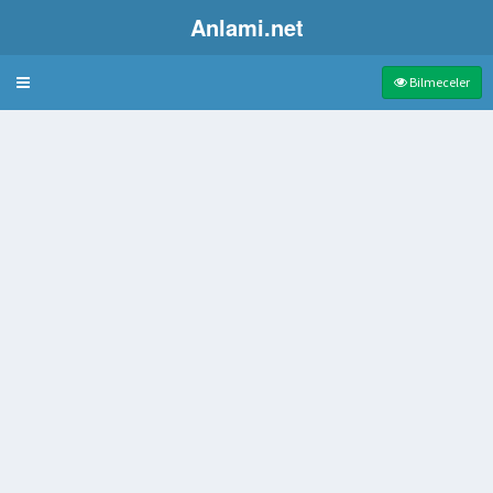
Anlami.net
Bulmaca
Bilmeceler
rgeme koruyuculuk ve gözetime ne denir
 makam
yetinin yönetsel başkenti
n yıkım